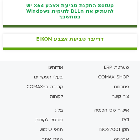
Setup התקנת טביעת אצבע X64 יש
להעתיק את הDLL לתיקית Windows
במחשבך
דרייבר טביעת אצבע EIKON
מערכת ERP
אודותינו
COMAX SHOP
בעלי תפקידים
פתרונות
קריירה ב-COMAX
צור קשר
לקוחות
אישור מס הכנסה
בלוג
PCI
פורטל לקוחות
תקן ISO27001
תנאי שימוש
אבטחה
מפת אתר