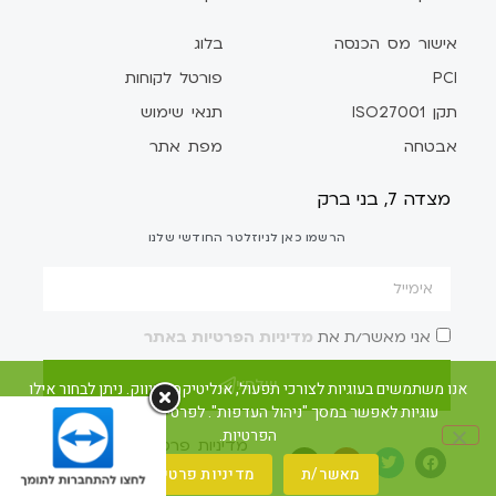
אישור מס הכנסה
בלוג
PCI
פורטל לקוחות
תקן ISO27001
תנאי שימוש
אבטחה
מפת אתר
מצדה 7, בני ברק
הרשמו כאן לניוזלטר החודשי שלנו
אני מאשר/ת את
מדיניות הפרטיות באתר
שלח/י
אנו משתמשים בעוגיות לצורכי תפעול, אנליטיקה ושיווק. ניתן לבחור אילו
עוגיות לאפשר במסך "ניהול העדפות". לפרטים ראו את מדיניות
הפרטיות.
מדיניות פרטיות
הצהרת נגישות
לאתר קומקס ברומנית
מאשר/ת
מדיניות פרטיות