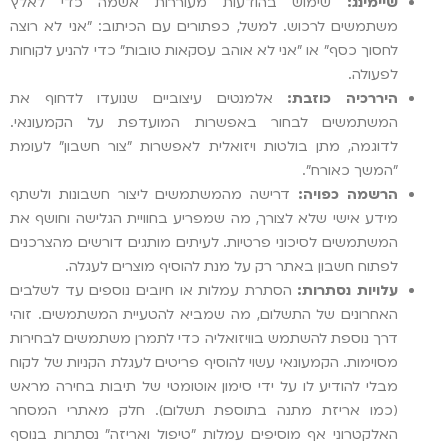
שיימינג:
שימוש בהודעות מעוררות אשמה כדי לאלץ
משתמשים לרכוש. למשל, כפתורים עם הכיתוב: "אני לא רוצה
לחסוך כסף" או "אני לא אוהב עסקאות טובות" כדי להניע לקוחות
לפעולה.
היררכיה כוזבת:
אלמנטים עיצוביים שנועדו לדחוף את
המשתמשים לבחור באפשרות המועדפת על הקמעונאי.
לדוגמה, מתן בולטות ויזואלית לאפשרות "צור חשבון" לעומת
"המשך כאורח".
הרשמה כפויה:
דרישה מהמשתמשים ליצור חשבונות ולשתף
מידע אישי שלא לצורך, מה שמפריע בחוויית הגלישה וחושף את
המשתמשים לסיכוני פרטיות. לעיתים מותגים דורשים מהצרכנים
לפתוח חשבון באתר רק על מנת להוסיף מוצרים לעגלה.
עלויות נסתרות:
הסתרת עמלות או חיובים נוספים עד לשלבים
האחרונים של התשלום, מה שמביא להטעיית המשתמשים. זוהי
דרך נוספת להשתמש בוויזואליה כדי לתמרן משתמשים לבחירות
מסוימות. הקמעונאי עשוי להוסיף פריטים לעגלת הקניות של לקוח
מבלי להודיע לו על ידי סימון אוטומטי של תיבות בחירה מראש
(כמו אריזת מתנה בתוספת תשלום). חלק מאתרי המסחר
האלקטרוני אף מוסיפים עמלות "טיפול ואריזה" נסתרות בנוסף