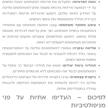
הגנת הפרטיות:
תתעדפו את פרטיות המשתמש והגנת הנתונים
על ידי הטמעת מדיניות פרטיות שקופה ומתן למשתמשים שליטה
על המידע האישי שלהם. הימנעו מהגדרות פרטיות המוגדרות
כברירת מחדל וממקסמות את איסוף הנתונים.
עיצוב ממוקד משתמש:
עצבו ממשקי משתמש עם אמפתיה
והתחשבות בחוויית משתמש, תוך מתן עדיפות לבהירות, פשטות
וקלות שימוש. הימנעו מאלמנטים עיצוביים מטעים שכופים או
מתמרנים משתמשים לפעולות לא רצויות.
שליטה ובקרה:
אפשרו למשתמשים שליטה על האינטראקציות
באתר, כולל היכולת להצטרף או לבטל את הסכמתם לתקשורת
שיווקית ואיסוף נתונים.
תהליכי ביטול יעילים:
פשטו את תהליכי הביטול כך שיקלו על
המשתמשים לבטל את הסכמתם ללא מכשולים מיותרים.
ביקורת עצמאית:
ערכו ביקורות סדירות של הערוצים הדיגיטליים
שלכם כדי לזהות ולהפחית את הטקטיקות המזיקות ולהבטיח
עמידה בסטנדרטים אתיים.
לסיכום – העדיפו אתיות על פני
מניפולטיביות