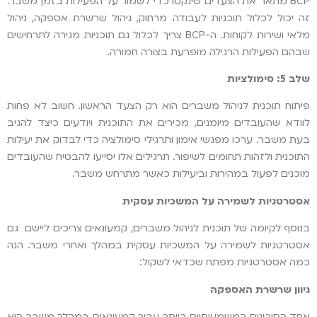
BCP מתאר את הצעדים שינקטו כדי לשמור על הפעילות בזמן משבר.
זה יכול לכלול תוכניות לעבודה מרחוק, ניהול שרשרת אספקה, ניהול
מלאי ושירות לקוחות. ה-BCP צריך לכלול גם תוכניות מגירה לתרחישים
שבהם הפעילות הרגילה מופרעת בצורה חמורה.
שלב 5: סימולציות
פיתוח תוכנית לניהול משברים הוא רק הצעד הראשון. חשוב לא פחות
לוודא שהעובדים מיומנים, מכירים את התוכנית ויודעים כיצד להגיב
בעת משבר. ערכו מפגשי אימון ותרגילי סימולציה כדי לבדוק את יעילות
התוכנית ולזהות תחומים לשיפור. תרגילים אלו יסייעו להבטיח שהעובדים
מוכנים לפעול במהירות וביעילות כאשר מתרחש משבר.
אסטרטגיות לשמירה על המשכיות עסקית
בנוסף לקיומה של תוכנית לניהול משברים, קמעונאים צריכים ליישם גם
אסטרטגיות לשמירה על המשכיות עסקית במהלך ואחרי משבר. הנה
כמה אסטרטגיות מפתח שכדאי לשקול:
גיוון שרשרת האספקה
אחד הסיכונים המשמעותיים ביותר עבור קמעונאים במהלך משבר הוא