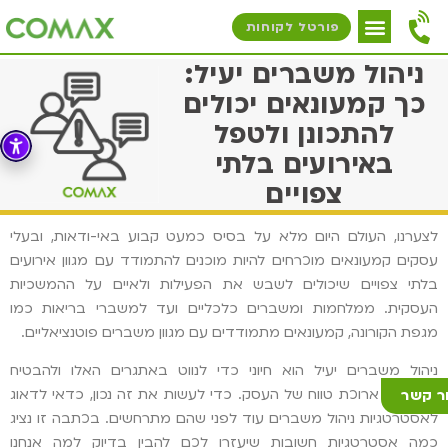
פורטל לקוחות
ניהול משברים יעיל:
כך קמעונאים יכולים
להתכונן ולטפל
באירועים בלתי
צפויים
לצערנו, העולם היום מלא על בסיס כמעט קבוע באי-ודאות, ובעלי
עסקים קמעונאים מוכרחים להיות מוכנים להתמודד עם מגוון אירועים
בלתי צפויים שיכולים לשבש את הפעילות ולאיים על ההמשכיות
העסקית. ממלחמות ומשברים כלכליים ועד למשברי בריאות כמו
מגפת הקורונה, קמעונאים מתמודדים עם מגוון משברים פוטנציאליים.
ניהול משברים יעיל הוא חיוני כדי לנווט באתגרים האלו ולהבטיח
הישרדות ארוכת טווח של העסק. כדי לעשות את זה נכון, כדאי לדאוג
ר קשר
לאסטרטגיות ניהול משברים עוד לפני שהם מתרחשים. בכתבה זו נציג
כמה אסטרטגיות חשובות שיעזרו לכם להבין בדיוק למה אנחנו