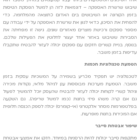
שיבוש שרשרת האספקה – דוגמאות לזה הן למשל הפסקת הטיסות
בזמן הקורונה או השיבושים בים האדום כתוצאה מהמלחמה. כדי
להפחית את הסיכון, כדאי לגוון את שרשרת האספקה על ידי עבודה עם
מספר ספקים ורכישת מוצרים מאזורים שונים. גישה זו מפחיתה את
הסבירות ששיבוש באזור אחד יעצור לחלוטין את הפעילות שלכם.
בנוסף, בניית קשרים חזקים עם ספקים יכולה לעזור להבטיח שתקבלו
עדיפות בזמן משבר.
הטמעת טכנולוגיות חכמות
לטכנולוגיה יש תפקיד מכריע בשמירה על המשכיות עסקית בזמן
משבר. הטמעת מערכות מבוססות ענן לניהול מלאי, נקודות מכירה
וניהול קשרי לקוחות יכולה לעזור להבטיח שהעסק יוכל להמשיך לפעול
גם אם קרה משהו פיזי בחנות (כמו למשל שריפה). גם השקעה
בפלטפורמות מסחר אלקטרוני (אי-קומרס) יכולה לספק הכנסה חלופית
אם המכירות בחנות מופרעות.
שיפור אבטחת סייבר
מתקפות סייבר יכולות להיות הרסניות במיוחד. חזקו את אמצעי אבטחת