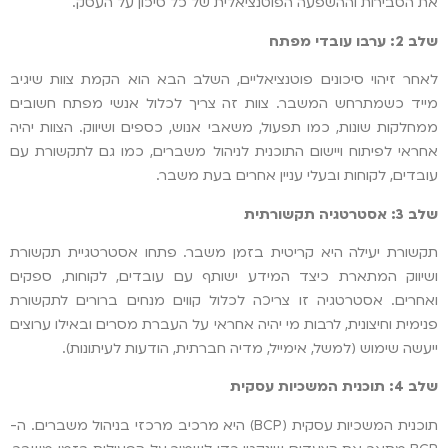
את הסבירות וההשפעה הפוטנציאלית של כל סיכון על העסק.
שלב 2: ערבו עובדי מפתח
לאחר זיהוי סיכונים פוטנציאליים, השלב הבא הוא הקמת צוות שיגיב
מייד כשמתרחש המשבר. צוות זה צריך לכלול אנשי מפתח חשובים
ממחלקות שונות, כמו תפעול, משאבי אנוש, כספים ושיווק. הצוות יהיה
אחראי לפיתוח ויישום התוכנית לניהול משברים, כמו גם לתקשורת עם
עובדים, לקוחות ובעלי עניין אחרים בעת משבר.
שלב 3: אסטרטגיה תקשורתית
תקשורת יעילה היא קריטית בזמן משבר. פתחו אסטרטגיית תקשורת
ושיווק המתארת כיצד המידע ישותף עם עובדים, לקוחות, ספקים
ואחרים. אסטרטגיה זו צריכה לכלול קווים מנחים ברורים לתקשורת
פנימית וחיצונית, לרבות מי יהיה אחראי על העברת מסרים ובאילו ערוצים
ייעשה שימוש (למשל, אימייל, מדיה חברתית, הודעות לעיתונות).
שלב 4: תוכנית המשכיות עסקית
תוכנית המשכיות עסקית (BCP) היא מרכיב מרכזי בניהול משברים. ה-