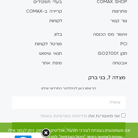
COMAX SHOP
בעלי תפקידים
פתרונות
קריירה ב-COMAX
צור קשר
לקוחות
אישור מס הכנסה
בלוג
PCI
פורטל לקוחות
תקן ISO27001
תנאי שימוש
אבטחה
מפת אתר
מצדה 7, בני ברק
הרשמו כאן לניוזלטר החודשי שלנו
אני מאשר/ת את
מדיניות הפרטיות באתר
שלח/י
אנו משתמשים בעוגיות לצורכי תפעול, אנליטיקה ושיווק. ניתן לבחור אילו
עוגיות לאפשר במסך "ניהול העדפות". לפרטים ראו את מדיניות