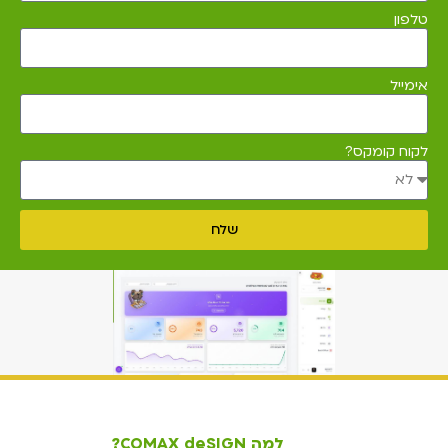
טלפון
אימייל
לקוח קומקס?
שלח
למה COMAX deSIGN?