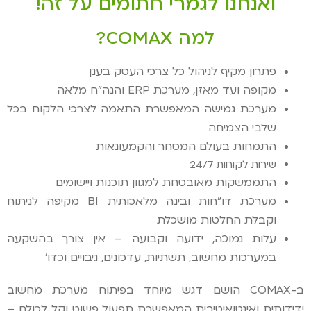
ואנחנו לגמרי חתומים על זה!
למה COMAX?
פתרון מקיף לניהול כל צרכי העסק בענן
מקופה ועד מאזן, מערכת ERP והנה"ח מלאה
מערכת גמישה המאפשרת התאמה לצרכי הלקוח בכל
שלבי הצמיחה
התמחות בעולם המסחר והקמעונאות
שירות לקוחות 24/7
התממשקות מאובטחת למגוון תוכנות ויישומים
מערכת דו"חות ובינה מלאכותית BI מקיפה לניתוח
וקבלת החלטות מושכלת
עלות נמוכה, ידועה וקבועה – אין צורך בהשקעה
במערכות מחשוב, תשתיות, עדכונים, גיבויים וכדו'
ב-COMAX הושם דגש מיוחד בפיתוח מערכת מחשוב
ידידותית ואינטואיטיבית המאפשרת תפעול פשוט וקל לכולם –