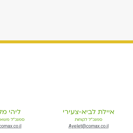
איילת לביא-צעירי
ליהי מל
סמנכ"ל לקוחות
סמנכ"ל משאב
comax.co.il
Ayelet@comax.co.il