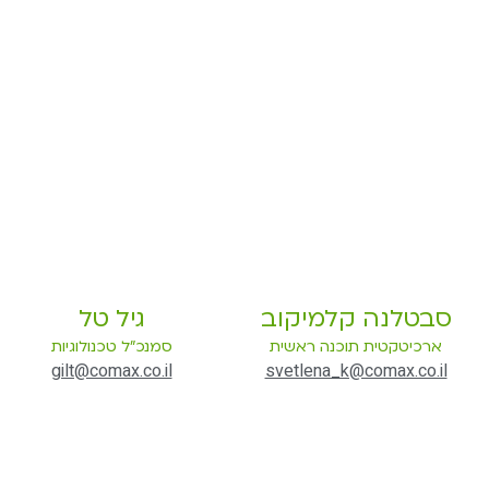
סבטלנה קלמיקוב
גיל טל
ארכיטקטית תוכנה ראשית
סמנכ"ל טכנולוגיות
gilt@comax.co.il
svetlena_k@comax.co.il