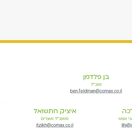
בן פלדמן
מנכ"ל
ben.feldman@comax.co.il
כה
איציק חתשואל
י אנוש
סמנכ"ל מוצרים
itzikh@comax.co.il
lihi@