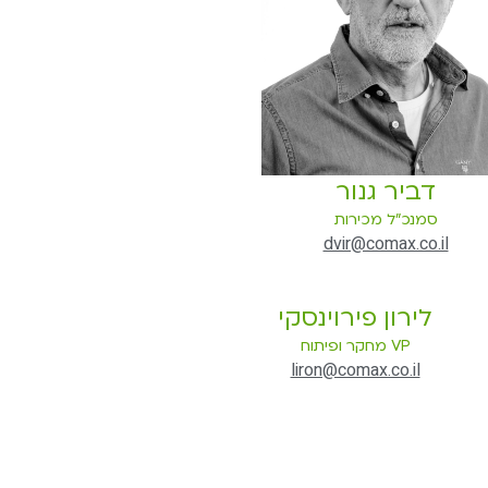
דביר גנור
סמנכ"ל מכירות
dvir@comax.co.il
לירון פירוינסקי
VP מחקר ופיתוח
liron@comax.co.il