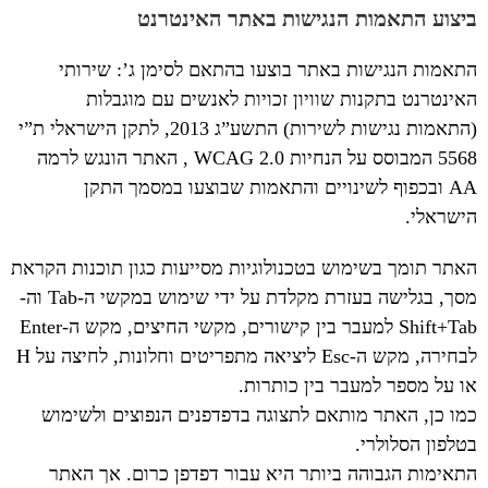
ביצוע התאמות הנגישות באתר האינטרנט
התאמות הנגישות באתר בוצעו בהתאם לסימן ג’: שירותי
האינטרנט בתקנות שוויון זכויות לאנשים עם מוגבלות
(התאמות נגישות לשירות) התשע”ג 2013, לתקן הישראלי ת”י
5568 המבוסס על הנחיות WCAG 2.0 , האתר הונגש לרמה
AA ובכפוף לשינויים והתאמות שבוצעו במסמך התקן
הישראלי.
האתר תומך בשימוש בטכנולוגיות מסייעות כגון תוכנות הקראת
מסך, בגלישה בעזרת מקלדת על ידי שימוש במקשי ה-Tab וה-
Shift+Tab למעבר בין קישורים, מקשי החיצים, מקש ה-Enter
לבחירה, מקש ה-Esc ליציאה מתפריטים וחלונות, לחיצה על H
או על מספר למעבר בין כותרות.
כמו כן, האתר מותאם לתצוגה בדפדפנים הנפוצים ולשימוש
בטלפון הסלולרי.
התאימות הגבוהה ביותר היא עבור דפדפן כרום. אך האתר