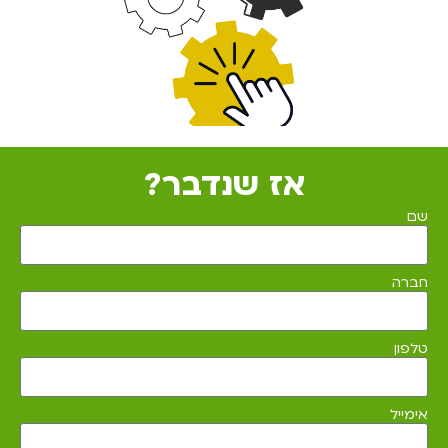
אז שנדבר?
שם
חברה
טלפון
אימייל