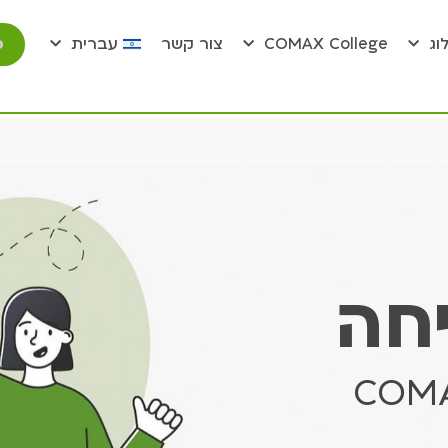
פ
וג
COMAX College
צור קשר
עברית
חה