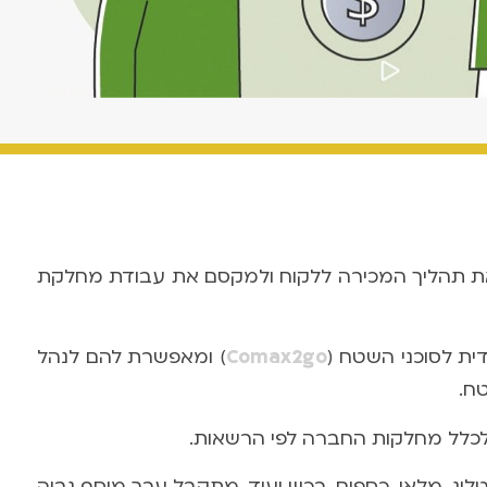
ת תהליך המכירה ללקוח ולמקסם את עבודת מחלקת
ית לסוכני השטח (
Comax2go
) ומאפשרת להם לנהל
ח.
ג, מלאי, כספים, רכש ועוד, מתקבל ערך מוסף גבוה