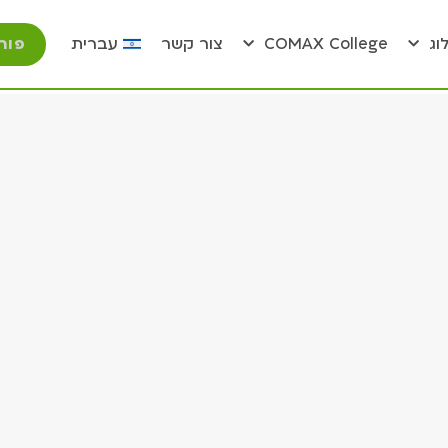
פור
וג
COMAX College
צור קשר
עברית