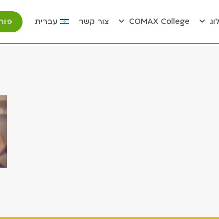
פור
וג
COMAX College
צור קשר
עברית