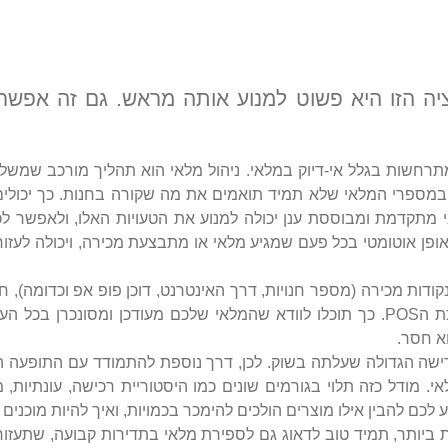
ה הזו היא פשוט למנוע אותה מראש. גם זה אפשרי
רחשות בגלל אי-דיוק במלאי. ניהול מלאי הוא תהליך מורכב שמשלב
ות במספרי המלאי שלא תמיד תואמים את מה שקורה בחנות. כך יכול
מתקדמת ומבוססת ענן יכולה למנוע את הטעויות האלו, ולאפשר לכ
ופן אוטומטי בכל פעם שמגיע מלאי או מתבצעת מכירה, ויכולה לעזו
דות מכירה (מספר חנויות, דרך האינטרנט, דוכן פופ אפ וכדומה), חש
הערוצים האלו. בדרך כלל זה אומר ליצור אינטגרציה במערכת הPOS. כך תוכלו לוודא שהמלאי שלכם 
א חסר.
ישה הגדולה שעלתה בשוק. לכן, דרך נוספת להתמודד עם התופעה היא
. מודל כזה תלוי בגורמים שונים כמו היסטוריית רכישה, עונתיות, 
ע לכם להבין אילו מוצרים הולכים להימכר בכמויות, ואיך להיות מוכנ
יותר, תמיד טוב לדאוג גם לספירת מלאי בתדירות קבועה, שתעזור 