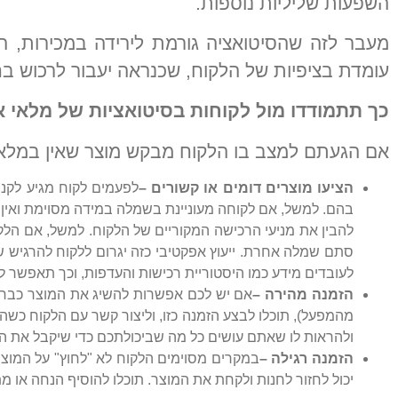
השפעות שליליות נוספות.
מעבר לזה שהסיטואציה גורמת לירידה במכירות, ה
עומדת בציפיות של הלקוח, שכנראה יעבור לרכוש בחנ
כך תתמודדו מול לקוחות בסיטואציות של מלאי א
אם הגעתם למצב בו הלקוח מבקש מוצר שאין במלאי, 
הציעו מוצרים דומים או קשורים –
לפעמים לקוח מגיע לקנו
בהם. למשל, אם לקוחה מעוניינת בשמלה במידה מסוימת ואין 
להבין את מניעי הרכישה המקוריים של הלקוח. למשל, אם הל
לעובדים מידע כמו היסטוריית רכישות והעדפות, וכך תאפשר לה
הזמנה מהירה –
אם יש לכם אפשרות להשיג את המוצר כבר בא
מהמפעל), תוכלו לבצע הזמנה כזו, וליצור קשר עם הלקוח כשהה
ולהראות לו שאתם עושים כל מה שביכולתכם כדי שיקבל את המוצ
הזמנה רגילה –
במקרים מסוימים הלקוח לא "לחוץ" על המוצר, 
יכול לחזור לחנות ולקחת את המוצר. תוכלו להוסיף הנחה או 