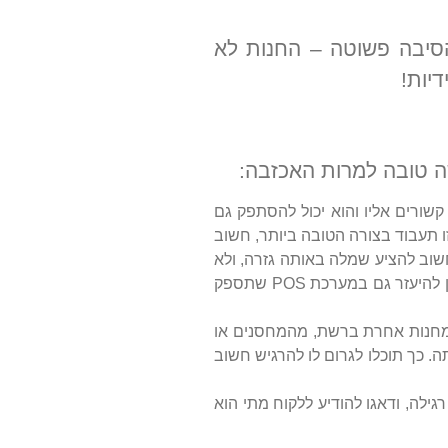
הסיבה פשוטה – החנות לא
יות!
שה טובה למרות האכזבה:
קשורים אליו והוא יכול להסתפק גם
 תעבוד בצורה הטובה ביותר, חשוב
שוב להציע שמלה באותה גזרה, ולא
סתם שמלה אחרת. ייעוץ אפקטיבי כזה יגרום ללקוח להרגיש שצוות העובדים באמת מבין אותו ולא רק רוצה למכור כמה שיותר. ניתן להיעזר גם במערכת POS שתספק
ן מחנות אחרת ברשת, מהמחסנים או
ה. כך תוכלו לגרום לו להרגיש חשוב
גילה, ודאגו להודיע ללקוח מתי הוא