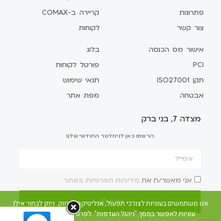
פתרונות
קריירה ב-COMAX
צור קשר
לקוחות
אישור מס הכנסה
בלוג
PCI
פורטל לקוחות
תקן ISO27001
תנאי שימוש
אבטחה
מפת אתר
מצדה 7, בני ברק
הרשמו כאן לניוזלטר החודשי שלנו
אני מאשר/ת את
מדיניות הפרטיות באתר
שלח/י
אנו משתמשים בעוגיות לצורכי תפעול, אנליטיקה ושיווק. ניתן לבחור אילו
עוגיות לאפשר במסך "ניהול העדפות". לפרטים ראו את מדיניות