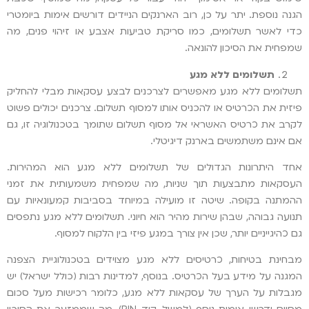
הגנה נוספת. יתר על כן, רוב הארנקים הניידים דורשים אימות ביומטרי
כדי לאשר תשלומים, כמו סריקת טביעות אצבע או זיהוי פנים, מה
שמפחית את הסיכון להונאה.
תשלומים ללא מגע
תשלומים ללא מגע מאפשרים לצרכנים לבצע עסקאות מבלי להחליק
פיזית את הכרטיס או להכניס אותו למסוף תשלום. צרכנים יכולים פשוט
לקרב את כרטיס האשראי אל מסוף תשלום שתומך בטכנולוגיה זו, גם
אם אינם משתמשים בארנק דיגיטלי.
אחד היתרונות הגדולים של תשלומים ללא מגע הוא המהירות.
העסקאות מתבצעות תוך שניות, מה שמפחית משמעותית את זמני
ההמתנה בקופה. שיטה זו מועילה במיוחד בסביבות קמעונאיות עם
תנועה גבוהה, שבהן שירות מהיר הוא חיוני. תשלומים ללא מגע נתפסים
גם כהיגייניים יותר, שכן אין צורך במגע פיזי בין הלקוח למסוף.
מבחינת בטיחות, כרטיסים ללא מגע מצוידים בטכנולוגיית הצפנה
המגנה על מידע בעל הכרטיס. בנוסף, למדינות רבות (כולל ישראל) יש
מגבלות על הערך של עסקאות ללא מגע, כלומר רכישות מעל סכום