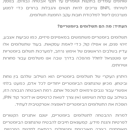
שותפים עומדים בתקנות ושומרים על תקני אבטחה גבוהים. בנוסף,
לשירותי BNPL צריכים להיות תנאים והגבלות ברורים כדי למנוע
מצרכנים ליפול למלכודת חובות עקב החמצת תשלומים.
העתיד: מה הם תשלומים ביומטריים?
תשלומים ביומטריים משתמשים במאפיינים פיזיים, כמו טביעות אצבע,
זיהוי פנים, או אפילו קול, כדי לאמת עסקאות. בעוד שתשלומים אלו
עדיין בשלבים הראשונים של אימוץ נרחב, למערכות תשלום ביומטריות
יש פוטנציאל לחולל מהפכה בדרך שבה אנו משלמים עבור סחורות
ושירותים.
היתרון העיקרי של תשלומים ביומטריים הוא השילוב שלהם בין נוחות
וביטחון. מכיוון שהנתונים הביומטריים ייחודיים לכל אדם, כמעט בלתי
אפשרי עבור גנבים ורמאים לשכפל אותם. רמת האבטחה הגבוהה הזו,
בשילוב עם קלות השימוש (אין צורך לשאת כרטיסים או לזכור קוד PIN),
הופכת את התשלומים הביומטריים לאופציה אטרקטיבית לעתיד.
למרות ההבטחה לתשלומים ביומטריים, ישנם אתגרים הקשורים
לפרטיות והגנת מידע. קמעונאים חייבים להבטיח שהנתונים הביומטריים
מאוחסנים בצורה מאובטחת ומטופלים בהתאם לתקנות הפרטיות.