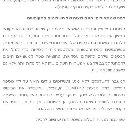
בכתבה זו נחקור את המגמות האחרונות בשיטות תשלום קמעונאיות,
שיעזרו לכם לחשוב קצת מחוץ לקופ(ס)ה.
לפני שמתחילים:
האבולוציה של תשלומים קמעונאיים
תשלום במזומן ובכרטיס אשראי מפלסטיק שלטו במגזר הקמעונאי
במשך עשרות שנים, אך ככל שהטכנולוגיה מתפתחת, כך גם העדפות
הלקוחות משתנות. הצרכנים של היום מתמצאים יותר ויותר בטכנולוגיה,
ומשתמשים בסמארטפונים ובפלטפורמות דיגיטליות כדי לנהל את
הכספים שלהם ולהשלים עסקאות. כתוצאה מכך, קמעונאים חייבים
להסתגל למצב ולהציע אפשרויות תשלום שהן לא רק נוחות יותר אלא גם
מאובטחות וגמישות.
המעבר לתשלומים ללא מגע ותשלומים ניידים הואץ על ידי מספר
גורמים, כולל מגיפת COVID-19 העולמית, שהגבירה את הביקוש
לשיטות תשלום ללא מגע. בנוסף, עליית המסחר האלקטרוני והציפייה
הגוברת לחוויות תשלום חלקות, הן באינטרנט והן בחנות, דחפו את
הקמעונאים להרחיב את אפשרויות התשלום שלהם.
ישנן כמה מגמות תשלום משמעותיות שחשוב להכיר: