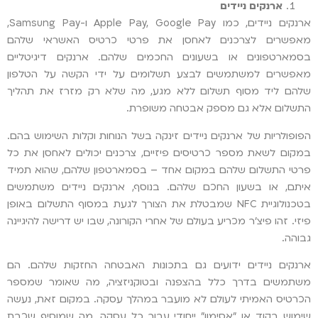
ארנקים ניידים
ארנקים ניידים, כמו Apple Pay, Google Pay ו-Samsung Pay,
מאפשרים לצרכנים לאחסן את פרטי כרטיס האשראי שלהם
בסמארטפונים או בשעונים החכמים שלהם. ארנקים דיגיטליים
מאפשרים למשתמשים לבצע תשלומים על ידי הקשה על הטלפון
שלהם ליד מסוף תשלום ללא מגע, מה שלא רק מזרז את תהליך
התשלום אלא גם מספק אבטחה משופרת.
הפופולריות של ארנקים ניידים זינקה בשל הנוחות וקלות השימוש בהם.
במקום לשאת מספר כרטיסים פיזיים, צרכנים יכולים לאחסן את כל
פרטי התשלום שלהם במקום אחד – בסמארטפון שלהם, שהוא תמיד
איתם, או בשעון החכם שלהם. בנוסף, ארנקים ניידים משתמשים
בטכנולוגיית NFC שמבטלת את הצורך לגעת במסוף התשלום באופן
פיזי. זהו פיצ'ר מכריע בעולם של אחרי הקורונה, שבו יש דרישה להיגיינה
גבוהה.
ארנקים ניידים ידועים גם בתכונות האבטחה החזקות שלהם. הם
משתמשים בדרך כלל בהצפנה ובטוקניזציה, מה שאומר שמספר
הכרטיס האמיתי לעולם לא מועבר במהלך עסקה. במקום זאת, נעשה
שימוש בקוד או "אסימון" ייחודי עבור כל עסקה, מה שמוסיף שכבת