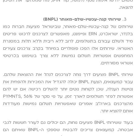
מסוים ידרשו אימות נוסף (למשל, קוד PIN), מה שממזער את הסיכון
להונאה.
שירותי קנה-עכשיו-שלם-מאוחר (
BNPL
)
שירותים של קנה-עכשיו-שלם-מאוחר, שבישראל מציעות חברות כמו
בלנדר, ישראכרט, ERN ופיימנט, מאפשרים לצרכנים לרכוש פריטים
מיד ולשלם עבורם בתשלומים, לרוב ללא ריבית וללא תלות במסגרת
האשראי. שירותים אלו הפכו פופולריים במיוחד בקרב צרכנים צעירים
המחפשים אפשרויות תשלום גמישות ללא צורך בשימוש בכרטיסי
אשראי מסורתיים.
שירותי BNPL מציעים דרך נוחה לצרכנים לנהל את ההוצאות שלהם.
עבור קמעונאים, הצעת BNPL יכולה להגדיל את המכירות ולהפחית את
נטישת העגלה, שכן לקוחות נוטים יותר להשלים רכישה אם יש להם
אפשרות לפזר תשלומים לאורך זמן. על פי סקר של PYMNTS, 56%
מהצרכנים בארה"ב אומרים שאפשרויות תשלום גמישות מעודדות
אותם להוציא יותר.
בעוד ששירותי BNPL מציעים נוחות, הם יכולים גם לעורר חששות לגבי
אבטחה. קמעונאים צריכים להבטיח שספקי ה-BNPL שאיתם הם