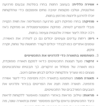
אווירה כללית:
בעיצוב החנות בחרו בפלטת צבעים מרגיעה
ואלגנטית, ושלבו מקומות ישיבה נוחים ומפנקים כדי שהלקוחות
יוכלו להירגע וליהנות מהזמן בחנות.
מוזיקה:
בחרו מוזיקת ​​רקע מרגיעה המשלימה את חווית הקנייה
מבלי להפריע לשיחה. מוזיקת ​​אינסטרומנטלית או מוזיקת ג'אז
רכה יכולה ליצור אווירה אלגנטית ונעימה בחנות.
ריח:
ריחות עדינים ונעימים יכולים גם כן לשדרג את האווירה.
שמנים אתריים כמו לבנדר יכולים לעורר תחושות של נוחות, יוקרה
וניקיון.
השתמשו בתאורה כדי להדגיש את התכשיטים
זרקור:
מעל תצוגות התכשיטים כדאי למקם תאורה ממוקדת,
כמו תאורה של מסלול או זרקורים. כך תבטיחו שהתכשיטים
נוצצים כמו שצריך והלקוחות יכולים לבחון אותם היטב.
תאורה חמה:
השתמשו בתאורה רכה וחמימה כדי ליצור אווירה
מזמינה. תאורה חמה תציג את הפריטים בבירור ותדגיש את
הצבעים המורכבים של התכשיטים.
מראות:
שילוב מראות באזורי התצוגה מאפשר ללקוחות לראות
כיצד התכשיטים נראים עליהם ממספר זוויות ובתאורה שונה, מה