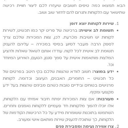
הבא תמצאו כמה טיפים חשובים שיעזרו לכם ליצור חוויית רכישה
שתישאר עם הלקוחות ותגרום להם לחזור שוב ושוב.
שירות לקוחות יוצא דופן
תשומת לב אישית:
ברכישה של פריט יקר כמו תכשיט, לשירות
לקוחות יש חשיבות מכרעת. לכן, צוות המכירות שלכם צריך
לספק הרבה מעבר לסיוע בסיסי במכירה – עליהם להעניק
תשומת לב אישית לכל לקוח. עודדו אותם לשאול שאלות ולהציע
המלצות מותאמות אישית על סמך סגנון, הטעם, האירוע המיוחד
וכו'.
ידע במוצר:
חשוב לוודא שהצוות שלכם בקי היטב בפרטים של
כל תכשיט – החומרים, האבנים, העיצוב וכדומה. לקוחות
מרגישים בטוחים ובידיים טובות כשהם מבינים שהצוות בעל ידע
מקצועי ומקיף.
מעורבות:
אם צוות המכירות יפתח חיבור אמיתי עם הלקוחות,
אלו יוכלו להפוך מלקוחות חד פעמיים ללקוחות נאמנים וחוזרים.
השתמשו בתוכנות ששומרות מידע על כל הרכישות הקודמות של
הלקוחות, כך שתוכלו להעניק שירות מותאם אישי ומעורב.
צרו אווירה נעימה ומסבירת פנים