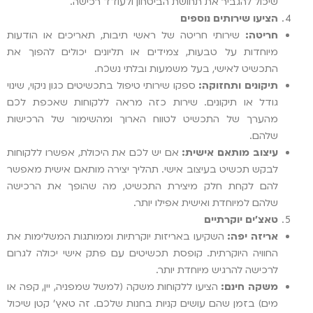
שיכול להגביר את תחושת הביטחון ולעודד רכישה.
הציעו שירותים נוספים
חריטה:
שירותי חריטה של ראשי תיבות, תאריכים או הודעות
מיוחדות על טבעות, צמידים או תליונים יכולים להפוך את
התכשיט לאישי, בעל משמעות ובלתי נשכח.
תיקונים ותחזוקה:
ספקו שירותי טיפול בתכשיטים כגון ניקוי, שינוי
גודל או תיקונים. שירות כזה מראה ללקוחות שאכפת לכם
מהערך של התכשיט לטווח הארוך ומהשימור של הרכישות
שלהם.
עיצוב מותאם אישית:
אם יש לכם את היכולת, אפשרו ללקוחות
לבקש תכשיט בעיצוב אישי. תהליך יצירה מותאם אישית מאפשר
להם לקחת חלק מיצירת התכשיט, מה שהופך את הרכישה
שלהם למיוחדת ואישית אפילו יותר.
טאצ'ים יוקרתיים
אריזה יפה:
השקיעו באריזות יוקרתיות וממותגות המשלימות את
החוויה היוקרתית. קופסת תכשיטים עם פתק אישי יכולה לגרום
לרכישה להרגיש מיוחדת יותר.
משקה חינם:
הציעו ללקוחות משקה (למשל שמפניה, יין, קפה או
מים) בזמן שהם עושים קניות בחנות שלכם. זה טאץ' קטן שיכול