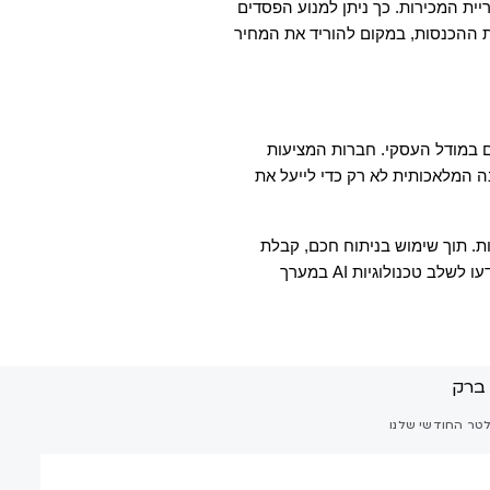
בנוסף, באמצעות תמחור דינמי מבוסס AI, ניתן לקבוע מחירים מותאמים אישית עבור מוצרים מוחזרים, בהתאם לביקוש הנוכחי, לעונתיות ולהיסטוריית המכירות. כך ניתן למנוע הפסדים 
פוטנציאליים ולמקסם את הרווחים מהחזרות. לדוגמה, אם מוצר מוחזר והביקוש אליו עדיין גבוה, AI יכולה להמליץ על מחירים דינמיים שימקסמו את ההכנסות, במקום להוריד את המחיר 
השאלה המרכזית היא כיצד לשמור על יתרון תחרותי לטווח הארוך. כיום, השחקנים המובילים מבינים שהצלחה אינה תלויה רק בטכנולוגיה, אלא גם במודל העסקי. חברות המציעות 
פתרונות חדשניים מתמקדות בייעול הלוגיסטיקה, קיצור זמני ההחזרה וצמצום עלויות באמצעות ניתוח נתונים מתקדם. חברות אלו מנצלות את הבינה המלאכותית לא רק כדי לייעל את 
לסיכום, הבינה המלאכותית משנה את תהליך החזרת המוצרים והופכת אותו מאתגר יקר להזדמנות לשיפור היעילות, הגדלת ההכנסות וקידום קיימות. תוך שימוש בניתוח חכם, קבלת 
החלטות אוטומטית ואופטימיזציה לוגיסטית, קמעונאים יכולים להפחית את שיעור ההחזרות, להוריד עלויות ולעודד מכירות חוזרות. בעתיד, אלו שיידעו לשלב טכנולוגיות AI במערך 
לטר החודשי שלנו