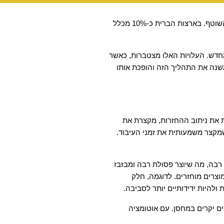
מאז ומתמיד, החזרות והחלפות של מוצרים היוו אתגר משמעותי בעולם המסחר הקמעונאי (המקוון והפרונטלי), הגדילו עלויות והקשו על התפעול השוטף. בארצות הברית כ-10% מכלל
רוב הקמעונאים מסתמכים על תהליכים ידניים יקרים לניהול ההחזרות, הכוללים העברת מוצרים חזרה למחסנים לבדיקות, עיטוף, אריזה ומכירה מחדש. העלויות האלו מצטברות, כאשר 
עלות הטיפול הממוצעת לכל החזרה עומדת על כ-20 דולר בשל מידע מוגבל ולוגיסטיקה מורכבת. החדשות הטובות הן שהבינה המלאכותית (AI) משנה את התהליך הזה והופכת אותו 
באמצעות איסוף נתונים חכם, מערכת הבינה המלאכותית יכולה לקבל החלטות מהירות ולהפחית את התלות בנציגי שירות לקוחות. היא גם משפרת את ניתוב ההחזרות, מקצרת את 
שלבי השינוע והטיפול ומפחיתה עלויות. במקרים בהם נדרשות בדיקות פיזיות של המוצר, AI מסייעת למפעילי המחסן במיון והערכת מוצרים, מה שמקצר משמעותית את זמני העיבוד. 
בנוסף, המודעות הגוברת לנושא הקיימות משפיעה גם על תחום ההחזרות. החזרות רבות כוללות מוצרים שלא ניתן למכור מחדש או שנפגעו במידה רבה, מה שיוצר פסולת רבה ומבזבז 
משאבים, זאת בנוסף לתהליך ההחזרה כולו, שהוא בזבזני בפני עצמו. באמצעות שימוש ב-AI, ניתן לשפר את תהליכי המחזור ולייעל את השימוש במוצרים מוחזרים. לדוגמה, חלק 
ולהיות ידידותיים יותר לסביבה. 
בעתיד, המטרה היא למנוע שלבים שעשויים להיות מיותרים לחלוטין – כך שהמוצרים יימכרו מחדש ויישלחו ישירות ללקוח הבא, תוך עקיפת תהליכים יקרים במחסן. עם אוטומציה 