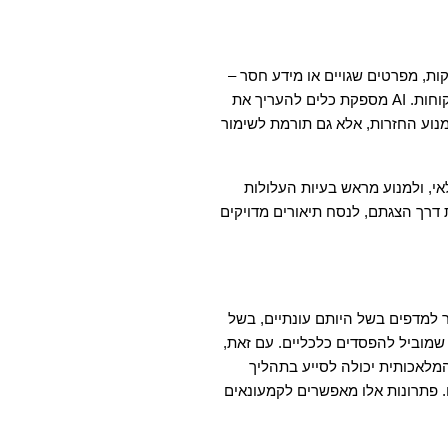
אחת הסיבות העיקריות להחזרות היא הפער בין ציפיות הלקוח לבין המציאות. כאשר מוצרים אינם תואמים לתיאורם – בין אם בשל תמונות לא מדויקות, מפרטים שגויים או מידע חסר – 
הלקוחות נוטים יותר להתאכזב ולהחזיר אותם. שיפור התיאורים והצגת מידע ברור הם קריטיים לצמצום שיעור ההחזרות ולהגברת שביעות רצון הלקוחות. AI מספקת כלים להעריך את 
הציפיות של הלקוחות, תוך שימוש במידע שצברו עליהם, ומסייעת לקמעונאים ליצור חוויות רכישה ממוקדות יותר. באופן זה, ה-AI לא רק מסייעת למנוע החזרות, אלא גם תורמת לשימור 
בנוסף, AI יכולה לזהות מראש מוצרים בסיכון גבוה להחזרה. על ידי ניתוח נתוני החזרות קודמות, ניתן לבצע התאמות בתמחור, בשיווק ובתכנון המלאי, ולמנוע מראש בעיות העלולות 
להוביל להחזרות. טכנולוגיות למידת מכונה יכולות לחזות אילו מוצרים יהיו מועדים להחזרה עוד לפני רכישתם, מה שמאפשר לקמעונאים לשנות את דרך הצגתם, לנסח תיאורים מדויקים 
אחד האתגרים הגדולים בקמעונאות אינו רק ניהול ההחזרות, אלא גם מה שקורה למוצרים לאחר מכן. רבים מהמוצרים המוחזרים אינם יכולים לחזור למדפים בשל היותם עונתיים, בשל 
חוסרים באריזה מקורית או בשל סימני שימוש קלים. במקרים אלו, קמעונאים נאלצים למכור את המוצרים בהנחה משמעותית או אף להשליכם, מה שמוביל להפסדים כלכליים. עם זאת, 
על ידי שימוש בטכנולוגיות AI, ניתן להעריך את מצב המוצר בזמן אמת ולקבוע אם כדאי לשווק אותו מחדש או להפנות אותו לתהליך מחזור. הבינה המלאכותית יכולה לסייע בתהליך 
קבלת ההחלטות כולו – בין אם מדובר בהשבת מוצרים למדף, תמחורם מחדש בהתאם לביקוש, שליחתם למרכזי אריזה ותיקון, תרומתם או מחזורם. פתרונות אלו מאפשרים לקמעונאים 