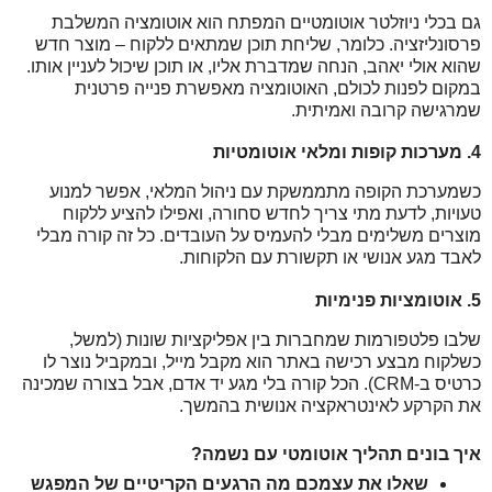
גם בכלי ניוזלטר אוטומטיים המפתח הוא אוטומציה המשלבת 
פרסונליזציה. כלומר, שליחת תוכן שמתאים ללקוח – מוצר חדש 
שהוא אולי יאהב, הנחה שמדברת אליו, או תוכן שיכול לעניין אותו. 
במקום לפנות לכולם, האוטומציה מאפשרת פנייה פרטנית 
שמרגישה קרובה ואמיתית.
4. מערכות קופות ומלאי אוטומטיות 
כשמערכת הקופה מתממשקת עם ניהול המלאי, אפשר למנוע 
טעויות, לדעת מתי צריך לחדש סחורה, ואפילו להציע ללקוח 
מוצרים משלימים מבלי להעמיס על העובדים. כל זה קורה מבלי 
לאבד מגע אנושי או תקשורת עם הלקוחות. 
5. אוטומציות פנימיות 
שלבו פלטפורמות שמחברות בין אפליקציות שונות (למשל, 
כשלקוח מבצע רכישה באתר הוא מקבל מייל, ובמקביל נוצר לו 
כרטיס ב-CRM). הכל קורה בלי מגע יד אדם, אבל בצורה שמכינה 
את הקרקע לאינטראקציה אנושית בהמשך.
איך בונים תהליך אוטומטי עם נשמה?
שאלו את עצמכם מה הרגעים הקריטיים של המפגש 