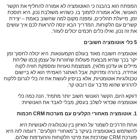
המפתח הוא בהבנה כי האוטומציה לא אמורה להחליף את הקשר 
האנושי, אלא אמורה לתמוך בו. כשהיא משולבת נכון, היא חוסכת 
זמן, מייעלת תהליכים, ומפנה מקום למה שחשוב באמת – יצירת 
קשרים עם הלקוחות. המדריך הבא ינסה להראות לכם איך עושים 
את זה נכון, ואילו כלים חכמים יכולים לעזור.
5 כלי אוטומציה חשובים
אוטומציה חשובה מאוד בעולם הקמעונאות. היא יכולה לחסוך זמן 
יקר בכך שהיא מבצעת פעולות שחוזרות על עצמן (כמו שליחת 
מיילים או עדכון מלאי), מצמצמת טעויות ומספקת חוויה לקוח 
אחידה, ברורה ומדויקת. אבל האתגר האמיתי הוא לא ביישום 
טכנולוגיות אוטומטיות, אלא בניסיון לעשות את זה בלי לגרום ללקוח 
להרגיש שהוא מדבר עם רובוט קר. 
דווקא היום, הקשר האנושי חשוב יותר מתמיד. הנה כמה כלי 
אוטומציה שכדאי לשלב בעסק, מבלי לאבד את האנושיות:
1. אוטומציה מאחורי הקלעים עם מערכות CRM חכמות
אחת הדרכים לשמור על האיזון בין טכנולוגיה לאנושיות היא 
להשתמש באוטומציה בעיקר ב"מאחורי הקלעים". דוגמה לזה היא 
מערכת CRM שמרכזת את פרטי הלקוחות וההעדפות שלהם. 