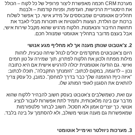
מערכת CRM חכמה מאפשרת ליצור פרופיל של כל לקוח – הכולל 
את היסטוריית הרכישות, העדפות, ופניות קודמות – ולבנות 
תהליכים אוטומטיים שמבוססים על מידע אישי. כך אפשר לשלוח 
ברכות יום הולדת, הצעות רלוונטיות או תזכורות מבלי לאבד את 
תחושת החיבור והנאמנות. הלקוח מרגיש שהוא מקבל שירות אישי, 
אבל בעצם מדובר בתהליך אוטומטי שמנוהל חכם.
2. צ'אטבוט שנותן מענה אך לא מחליף מגע אנושי
היום צ'אטבוטים מתקדמים יכולים לנהל שיחה טבעית, לזהות 
מילות מפתח ולכוון את הלקוח לפתרון, תוך שמירה על טון חמים 
ואישי. גם הודעה אוטומטית יכולה להרגיש אישית אם היא כתובה 
נכון – לדוגמה, במקום לכתוב: "הזמנתך התקבלה", תוכלו לכתוב: 
"איזה כיף! ההזמנה שלך כבר בדרך למחסן". כמובן, כל עסק צריך 
להתאים את הסגנון לאופי המותג שלו.
עם זאת, כשמשלבים צ'אטבוט בעסק חשוב להבהיר ללקוח שהוא 
מדבר עם בינה מלאכותית, ותמיד לתת אפשרות לעבור לנציג 
אנושי. כך יוצרים אמון ולא תסכול. חשוב לבחור פלטפורמות 
שמאפשרות גם מענה אנושי משולב, ולא להסתמך על בינה בלבד.
3. מערכות ניוזלטר ואימייל אוטומטי 