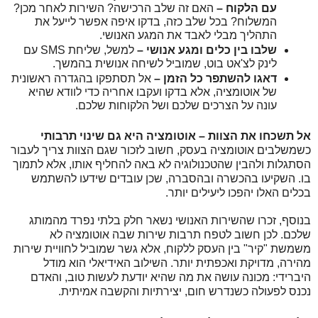
עם הלקוח – 
האם זה שלב הרכישה? השירות לאחר מכן? 
המשלוח? בכל שלב כזה, בדקו איפה אפשר לייעל את 
התהליך מבלי לאבד את המגע האנושי.
שלבו בין כלים ומגע אנושי – 
למשל, שליחת SMS עם 
לינק לצ'אט בוט, שמוביל לשיחה אנושית בהמשך.
דאגו להשתפר כל הזמן –
 אל תסתפקו בהגדרה ראשונית 
של אוטומציה, אלא בדקו ועקבו אחריה כדי לוודא שהיא 
עונה על הצרכים שלכם ושל הלקוחות שלכם. 
אל תשכחו את הצוות – אוטומציה היא גם שינוי תרבותי
כשמשלבים אוטומציה בעסק, חשוב לזכור שגם הצוות צריך לעבור 
הסתגלות ולהבין שהטכנולוגיה לא באה להחליף אותו, אלא לתמוך 
בו. השקיעו בהכשרה ובהסברה, שכן עובדים שידעו להשתמש 
בכלים האלו יהפכו ליעילים יותר.
בנוסף, זכרו שהשירות האנושי נשאר חלק בלתי נפרד מהמותג 
שלכם. לכן חשוב לטפח תרבות שירות שבה אוטומציה לא 
משמשת "קיר" בין העסק ללקוח, אלא גשר שמוביל לחוויית שירות 
מהירה, מדויקת ואכפתית יותר.
השילוב האידיאלי הוא מודל 
היברידי: מכונה עושה את מה שהיא יודעת לעשות טוב, והאדם 
נכנס לפעולה כשנדרש חום, יצירתיות והקשבה אמיתית.