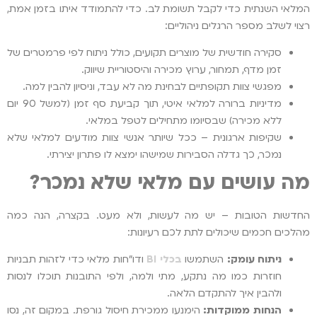
המלאי השנתית כדי לקבל תשומת לב. כדי להתמודד איתו בזמן אמת,
רצוי לשלב מספר הרגלים ניהוליים:
סקירה חודשית של מוצרים תקועים, כולל ניתוח לפי פרמטרים של
זמן מדף, תמחור, ערוץ מכירה והיסטוריית שיווק.
מפגשי צוות תקופתיים לבחינת מה לא עבד, וניסיון להבין למה.
מדיניות ברורה למלאי איטי, תוך קביעת סף זמן (למשל 90 יום
ללא מכירה) שבסיומו מתחילים לטפל במלאי.
שקיפות ארגונית – ככל שיותר אנשי צוות מודעים למלאי שלא
נמכר, כך גדלה הסבירות שמישהו ימצא לו פתרון יצירתי.
מה עושים עם מלאי שלא נמכר?
החדשות הטובות – יש מה לעשות, ולא מעט. בקצרה, הנה כמה
מהלכים חכמים שיכולים לתת לכם רעיונות:
ניתוח עומק:
השתמשו
בכלי BI
ודו"חות מלאי כדי לזהות תבניות
חוזרות כמו מה נתקע, מתי ולמה, ולפי התובנות תוכלו לנסות
ולהבין איך להתקדם הלאה.
הנחות ממוקדות:
הימנעו ממכירת חיסול גורפת. במקום זה, נסו