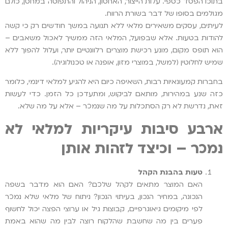
בתוכו הפסד כספי. עלות הייצור, האחסון, הניהול והתפוסה במחסן, כולם
מגולמים בסופו של דבר בשורת הרווח.
לעיתים, עסקים משאירים מלאי ללא תנועה במשך חודשים רק כי קשה
להודות בטעות. אלא שבפועל, המלאי הזה ממשיך לאכול משאבים –
הוא תופס מקום, מונע רכישת מוצרים רלוונטיים יותר, ועלול להפוך ללא
שמיש לחלוטין (למשל, במוצרי מזון, אופנה או טכנולוגיה).
בחברות קמעונאיות רבות, השאיפה כיום היא להגיע למלאי דינמי, כלומר
כזה שנע במהירות, מותאם לביקוש, ומתעדכן כל הזמן. כדי לעשות
זאת, נדרשת לא רק הסתכלות על מה שנמכר – אלא על מה שלא.
ארבע סיבות עיקריות למלאי לא
נמכר – וכיצד לזהות אותן
טעות בהבנת הקהל
האם המוצר מתאים לקהל שלכם? האם הוא מדבר בשפה
הנכונה, במחיר הנכון, בעיתוי הנכון? ניתוח של מלאי שלא נמכר
לפי מיקומים גיאוגרפיים, קבוצות גיל או ערוצי הפצה יכול לחשוף
פערים בין מה שחשבת שהלקוח רוצה לבין מה שהוא באמת