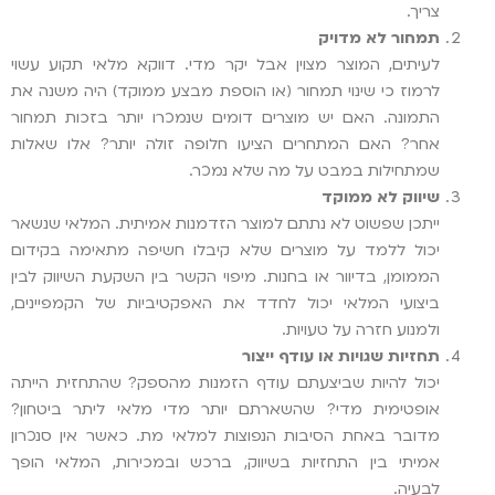
צריך.
תמחור לא מדויק
לעיתים, המוצר מצוין אבל יקר מדי. דווקא מלאי תקוע עשוי
לרמוז כי שינוי תמחור (או הוספת מבצע ממוקד) היה משנה את
התמונה. האם יש מוצרים דומים שנמכרו יותר בזכות תמחור
אחר? האם המתחרים הציעו חלופה זולה יותר? אלו שאלות
שמתחילות במבט על מה שלא נמכר.
שיווק לא ממוקד
ייתכן שפשוט לא נתתם למוצר הזדמנות אמיתית. המלאי שנשאר
יכול ללמד על מוצרים שלא קיבלו חשיפה מתאימה בקידום
הממומן, בדיוור או בחנות. מיפוי הקשר בין השקעת השיווק לבין
ביצועי המלאי יכול לחדד את האפקטיביות של הקמפיינים,
ולמנוע חזרה על טעויות.
תחזיות שגויות או עודף ייצור
יכול להיות שביצעתם עודף הזמנות מהספק? שהתחזית הייתה
אופטימית מדי? שהשארתם יותר מדי מלאי ליתר ביטחון?
מדובר באחת הסיבות הנפוצות למלאי מת. כאשר אין סנכרון
אמיתי בין התחזיות בשיווק, ברכש ובמכירות, המלאי הופך
לבעיה.