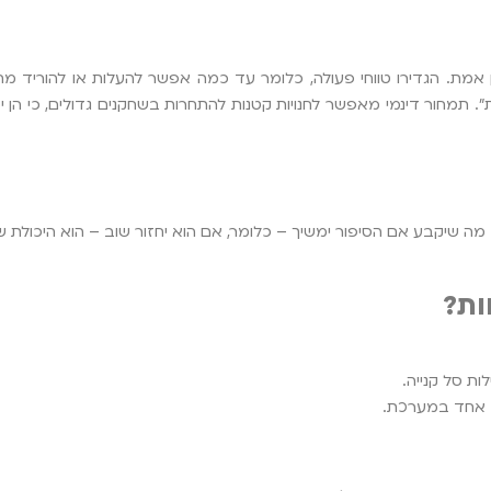
מת. הגדירו טווחי פעולה, כלומר עד כמה אפשר להעלות או להוריד מחי
שיווק חכם – למשל, הציגו ללקוח באתר "מחיר חגיגי ל-24 שעות". תמחור דינמי מאפשר לחנויות קטנות להתחרות בשחקנ
. מה שיקבע אם הסיפור ימשיך – כלומר, אם הוא יחזור שוב – הוא היכולת
ות?
ד אחד במערכת.