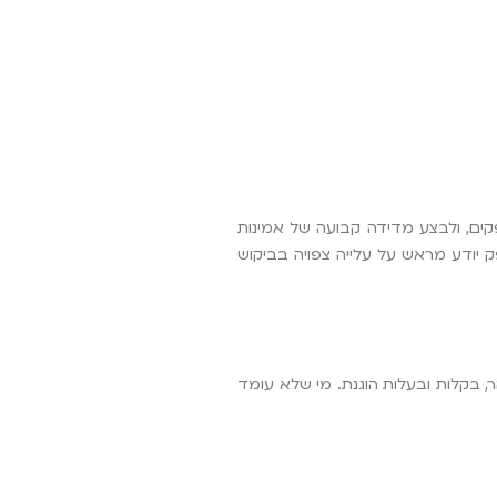
קים, ולבצע מדידה קבועה של אמינות
רים, מחירים לאורך זמן). בעלי חנויות רבים מגלים ששקיפות מול הספקים מייצרת מערכת יחסים win-win. כשספק יודע מראש על עלייה צפויה בביקוש
, בקלות ובעלות הוגנת. מי שלא עומד