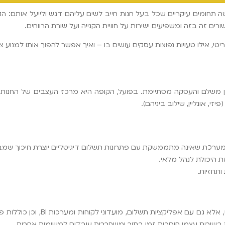
 תחומים עיקריים שכל בעל חנות חייב לשים עליהם דגש ולייעל אותם: הק
רים זה בזה ומשפיעים ישירות על חוויית הקנייה ועל שורת הרווחים.
, אילו טעויות נפוצות עסקים עושים בו – ואיך אפשר להפוך אותו למנוע 
משלם והעסקה מסתיימת. בפועל, הקופה היא מרכז העצבים של החנות. כא
י, אונליין, שילוב ביניהם).
מערכת שאינה מתממשקת עם פתרונות תשלום דיגיטליים יוצרת חיכוך שמבר
היכולת לנהל מלאי.
ותחזיות.
עוברים למערכות קופה חכמה, שמתממשקות לא רק 
ות בשירות עצמי חוסכות זמן בתור ומשחררות עובדים למשימות אחרות.