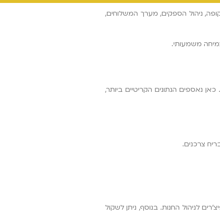
ופה, ניהול הספקים, מערך המשלוחים,
צמיחה משמעותי.
ן נאספים הנתונים הקריטיים ביותר,
יח צרכנים.
עם כרטיסי אשראי, אלא גם עם אפליקציות תשלום, מועדוני לקוחות ומערכות BI, וכן כוללות פיצ'רים לניהול החנות. בנוסף, ניתן לשקול