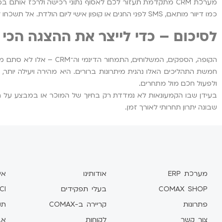
מערכת CRM מתקדמת תעזור לכם לאסוף נתוני רכישה ולרכז א
כמו דיוור מותאם, SMS לפני החגים או קופון אישי ליום הולדת. אל תשכחו לשלב את המערכת עם מערכות אחרות (קופה, מלאי, שירות לקוחות) ליצירת תמונה הוליסטית מלאה.
לסיכום – כדי לייצר את ההצגה הכי
הקופה, הספקים, המשלוחים
חמשת התהליכים האלו נהנית מיתרונות ברורים. היא מהירה ויעילה יותר,
ולפעול חכם מול מתחרים.
בעידן שבו הקמעונאות לא נמדדת רק בחיוך של המוכר או במבצע על המ
שבונה יתרון תחרותי לאורך זמן.
מערכת ERP
אודותינו
אי
COMAX SHOP
בעלי תפקידים
CI
פתרונות
קריירה ב-COMAX
תקן 1
צור קשר
לקוחות
אב