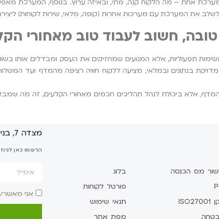
ותם במערכת אחת – מה הלקוח קנה, מתי, ובאיזה ערוץ. בנוסף, המערכת מא
 טובה, חשוב לעבוד טוב מאחורי הקל
, התמחור הדינמי וה־CRM – אלו לא סתם משימות תפעוליות, אלא המנועים שמחזיקים את העסק ומבדלי
 מדויקת בנתונים ובמלאי, מציעה ללקוח חוויה רציפה מהמדף ועד המשלוח,
דף, אלא ביכולת לנהל תהליכים חכמים מאחורי הקלעים, זה מה שמבדיל
מצדה 7, בני ברק
הרשמו כאן לניוז
שור מס הכנסה
בלוג
P
פורטל לקוחות
אני מאשר/
ISO2700
תנאי שימוש
טחה
מפת אתר