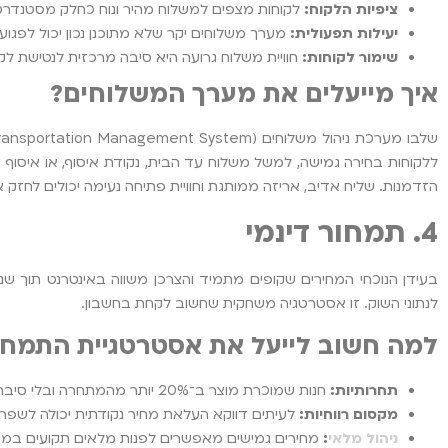
ציפיות הלקוח:
לקוחות מצפים למשלוח מהיר ונוח כחלק מסטנדרט
יעילות תפעולית:
מערך משלוחים יקר שלא מתוכנן נכון יכול לפגוע 
שימור לקוחות:
חוויית משלוח גרועה היא סיבה מרכזית לנטישת לקו
איך מייעלים את מערך המשלוחים?
ללקוחות בחירה גמישה, למשל משלוח עד הבית, נקודת איסוף, או איסוף 
הזדמנות. שליח אדיב, אריזה ממותגת וחוויית פתיחה נעימה יכולים לחז
4. תמחור דינמי
בעידן הנוכחי המחירים שקופים מתמיד והצרכן משווה באינטרנט תוך ש
לנתוני השוק. זו אסטרטגיה משחקית שחשוב לקחת בחשבון.
למה חשוב לייעל את אסטרטגיית התמחו
תחרותיות:
חנות שמוכרת מוצר ב־20% יותר מהמתחרה ובלי סיבה ברורה, פשוט תפסיד.
מקסום רווחיות:
לעיתים דווקא העלאת מחיר נקודתית יכולה לשפר
ניהול מלאי
:
מחירים גמישים מאפשרים לפנות מלאים תקועים במהי