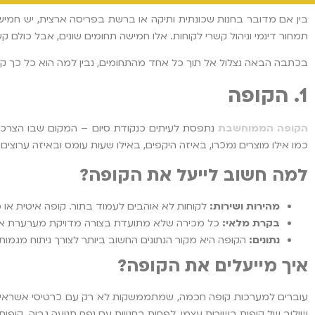
בין אם מדובר בחנות שכונתית ותיקה או ברשת בפריסה ארצית, יש חמישה
תמחור דינמי וניהול קשרי לקוחות. אלו חמישה תחומים שונים, אבל כולם קשו
בכתבה הבאה נצלול אל תוך כל אחד מהתחומים, נבין למה הוא כל כך קריטי
1. הקופה
הקופה הממוחשבת
נתפסת לעיתים כנקודת סיום – המקום שבו הצרכן 
כמו אילו מוצרים נמכרו, באיזה היקפים, באילו שעות עומס ובאיזה ערוצים (פיז
למה חשוב לייעל את הקופה?
מהירות ושירות:
לקוחות לא אוהבים לעמוד בתור. קופה איטית או 
בקרת מלאי:
כל מכירה שלא מתועדת בצורה מדויקת מערערת את 
נתונים:
הקופה היא מקור הנתונים החשוב ביותר לצורך ניתוח מגמות 
איך מייעלים את הקופה?
שילוב של קופות בשירות עצמי, לפחות בחנויות עם נפח תנועה גבוה. קופ