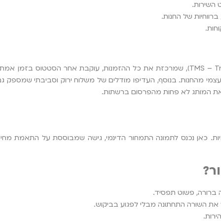
 השירות.
ברווחיות של החנות.
חות.
שלבו מערכת ניהול משלוחים (TMS – Transportation Management System), שמרכזת את כל ההזמנות, עוק
עצמי מהחנות. בנוסף, העדיפו מודלים של משלוח ירוק וסביבתי שמספק גם
ק את המותג לא פחות מהפרסום ברשתות.
ניות. כאן נכנס לתמונה התמחור הדינמי, גישה שמבוססת על התאמת מח
ר?
 את השורה התחתונה מבלי לפגוע בביקוש.
רות.