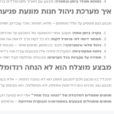
כשהוא מוגדר בזמן ובמטרה:
מבצע עם תאריך סיום ומדדים ברורי
איך מערכת ניהול חנות מונעת פגיע
מבצע קטן משפיע על שלל משתנים – מלאי, תמחור, שכר עובדים, חוויית לקוח, SEO ועוד. מערכת ניהול חכמה היא קריטית לשמירה על מותג חזק גם במ
בקרה בזמן אמת:
מעקב אחרי ההשפעה של המבצע על מכירות, מל
תמחור דינמי לפי פרופיל לקוח:
לא כל לקוח צריך לראות את אות
ניהול מלאי אינטגרטיבי:
חיבור בין מחסן, סניפים ואתר – מבטיח זמ
ניתוח אפקטיביות:
המערכת מזהה אילו מבצעים עבדו ומה כדאי 
שמירה על עקביות בכל הערוצים:
מבטיחה שהלקוח יקבל חוויה אח
מבצע מוצלח הוא לא הנחה רנדומלי
ההבדל בין מבצע חכם למבצע מסוכן הוא לא בגובה ההנחה – אלא בעומ
מבצע טוב מרגיש כמו הזדמנות אמיתית, ולא מניפולציה. הוא מבוסס על הב
מותגים שנופלים למלכודת של "הנחה בכל מחיר"
אולי יראו קפיצה רגע
מותגים שמנהלים מבצעים באסטרטגיה מבוקרת ומדויקת
– מרוויחים 