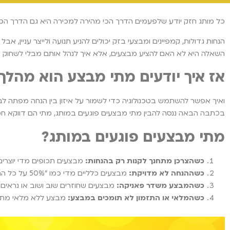
כל מותג חזק יודע שלפעמים הדרך הכי מהירה למכירה היא גם הדרך הכי
הנחות גדולות, קמפיינים ומבצעי בזק יכולים להניע תנועה ולייצר עניין, אב
השאלה היא לא האם להציע מבצעים, אלא איך לנהל אותם מבלי לשחוק 
אז איך יודעים מתי מבצע הוא מהלך מ
ואיך אפשר להשתמש בטכנולוגיה כדי לשמור על איזון בין הנחה מפתה לב
בכתבה הבאה ננסה להבין מתי מבצעים פוגעים במותג, מתי הם דווקא חכמים,
מתי מבצעים פוגעים במותג?
כשהצרכן מתחנך לקנות רק בהנחות:
מבצעים תכופים מדי יוצרים
כשההנחה לא מדויקת:
מבצעים כלליים מדי כמו "50% על כל החנות" פוגעים ברווחיות ובתפיסת היוקרה. לעומת זאת, מבצעים ממוקדים ומבוססי דאטה מחזקים את המותג.
כשהמבצע משדר פאניקה:
מבצעים שחוזרים שוב ושוב או נראים 
כשהמלאי או התזמון לא תומכים במבצע:
מבצע ללא מלאי מתאים