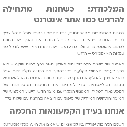
המלכודת: כשחנות מתחילה
להרגיש כמו אתר אינטרנט
למרות ההתלהבות מהטכנולוגיה, ישנו תמרור אזהרה שכל מנהל צריך
להכיר: הסכנה שבאיבוד הנשמה של החנות. אם נהפוך את החנות
למקום אוטומטי, קר ומנוכר מדי, נאבד את היתרון היחיד שיש לנו על פני
ענקיות האי-קומרס – הרגש.
האתגר של השנים הקרובות יהיה האיזון. ה-AI צריך להיות שקוף – הוא
צריך לעבוד מאחורי הקלעים כדי להפוך את הקנייה לקלה יותר, אבל
הוא לא צריך להחליף את הכיף שבביקור בחנות. המטרה היא להשתמש
בבינה המלאכותית כדי להעצים את החוזקות המסורתיות של
הקמעונאות הפיזית: המפגש המקרי עם מוצר חדש, הייעוץ המקצועי של
המוכר והתחושה המיידית של סיפוק עם היציאה מהחנות עם שקית ביד.
אנחנו בעידן הקמעונאות החכמה
השנים הקרובות יפרידו בין קמעונאים שיאמצו את ה-AI ככלי אסטרטגי