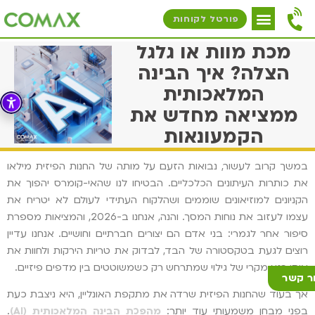
פורטל לקוחות
מכת מוות או גלגל
הצלה? איך הבינה
המלאכותית
ממציאה מחדש את
הקמעונאות
במשך קרוב לעשור, נבואות הזעם על מותה של החנות הפיזית מילאו
את כותרות העיתונים הכלכליים. הבטיחו לנו שהאי-קומרס יהפוך את
הקניונים למוזיאונים שוממים ושהלקוח העתידי לעולם לא יטריח את
עצמו לעזוב את נוחות המסך. והנה, אנחנו ב-2026, והמציאות מספרת
סיפור אחר לגמרי: בני אדם הם יצורים חברתיים וחושיים. אנחנו עדיין
רוצים לגעת בטקסטורה של הבד, לבדוק את טריות הירקות ולחוות את
אותו רגע מקרי של גילוי שמתרחש רק כשמשוטטים בין מדפים פיזיים.
ר קשר
אך בעוד שהחנות הפיזית שרדה את מתקפת האונליין, היא ניצבת כעת
בפני מבחן משמעותי עוד יותר:
מהפכת הבינה המלאכותית (AI)
.