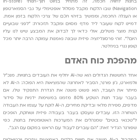
בחנות לחוויה חכמה. זה מתחיל בניווט תוך-חנותי (In-store
Navigation) שבו הלקוח מקבל מסלול אופטימלי על גבי הסמארטפון
או העגלה החכמה, וממשיך בזיהוי חכם של צרכי הלקוח בזמן אמת.
דמיינו לקוח שעובר ליד מדף מסוים ומקבל תזכורת: "לפני שבועיים
קנית מוצר משלים, אולי כדאי לך לבדוק את המבצע שיש לנו עליו
היום?". זוהי פרסונליזציה פיזית שבונה נאמנות עמוקה הרבה יותר מכל
קופון גנרי בניוזלטר.
מהפכת כוח האדם
אחד החששות הגדולים הוא שה-AI יחליף את העובדים בחנויות. מנכ"ל
וולמארט, ג'ון פורנר, הסביר לאחרונה שהמציאות היא הפוכה: ה-AI לא
מייתר את העובד, הוא פשוט משנה את הגדרת התפקיד שלו. אם
בעבר עובד חנות השקיע 80% מזמנו במשימות ידניות של סידור
מדפים, ספירת מלאי ובדיקת מחירים, ה-AI לוקח על עצמו את העבודה
השחורה הזו. עובדים שעסקו בעבר בעבודה פיזית ושוחקת, הופכים
ל"טכנאי בוטים" שמנהלים את המערכות האוטומטיות בחנות. כפי
שפורנר הגדיר זאת: "הם עוברים לעבוד עם הראש במקום עם הגב".
במקביל, ה-AI משנה את חוויית הלקוח באמצעות עוזרים וירטואליים