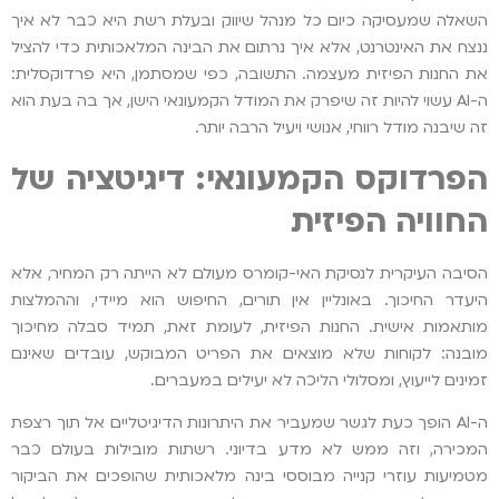
השאלה שמעסיקה כיום כל מנהל שיווק ובעלת רשת היא כבר לא איך
ננצח את האינטרנט, אלא איך נרתום את הבינה המלאכותית כדי להציל
את החנות הפיזית מעצמה. התשובה, כפי שמסתמן, היא פרדוקסלית:
ה-AI עשוי להיות זה שיפרק את המודל הקמעונאי הישן, אך בה בעת הוא
זה שיבנה מודל רווחי, אנושי ויעיל הרבה יותר.
הפרדוקס הקמעונאי: דיגיטציה של
החוויה הפיזית
הסיבה העיקרית לנסיקת האי-קומרס מעולם לא הייתה רק המחיר, אלא
היעדר החיכוך. באונליין אין תורים, החיפוש הוא מיידי, וההמלצות
מותאמות אישית. החנות הפיזית, לעומת זאת, תמיד סבלה מחיכוך
מובנה: לקוחות שלא מוצאים את הפריט המבוקש, עובדים שאינם
זמינים לייעוץ, ומסלולי הליכה לא יעילים במעברים.
ה-AI הופך כעת לגשר שמעביר את היתרונות הדיגיטליים אל תוך רצפת
המכירה, וזה ממש לא מדע בדיוני. רשתות מובילות בעולם כבר
מטמיעות עוזרי קנייה מבוססי בינה מלאכותית שהופכים את הביקור