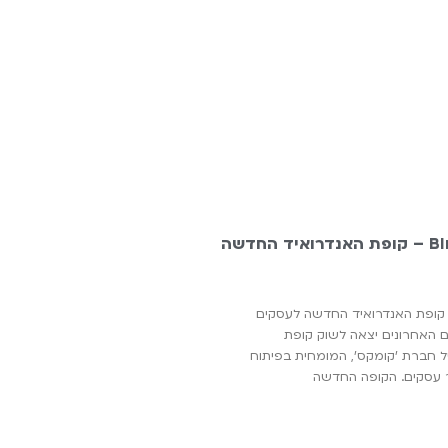
הכירו את BInaPos – קופת האנדרואיד החדשה
ו את BInaPos – קופת האנדרואיד החדשה לעסקים
 בחודשים האחרונים יצאה לשוק קופת
ואיד BinaPos של חברת 'קומקס', המומחית בפיתוח
 עסקים. הקופה החדשה