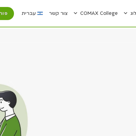
פור
וג
COMAX College
צור קשר
עברית