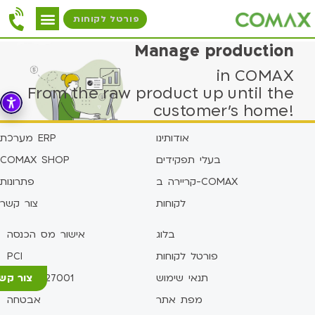
פורטל לקוחות
Manage production
in COMAX
From the raw product up until the
customer's home!
אודותינו
מערכת ERP
בעלי תפקידים
COMAX SHOP
קריירה ב-COMAX
פתרונות
לקוחות
צור קשר
בלוג
אישור מס הכנסה
פורטל לקוחות
PCI
צור קש
תנאי שימוש
תקן ISO27001
מפת אתר
אבטחה