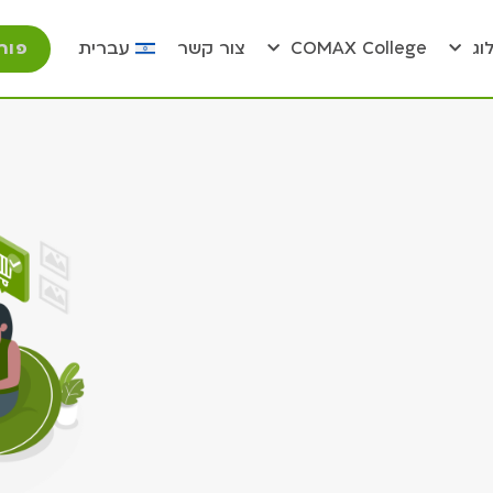
פור
וג
COMAX College
צור קשר
עברית