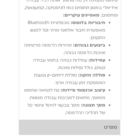
שימוש מקסימלית, מה שהופך אותה לכלי עבודה
אידיאלי במגוון תחומים כמו לוגיסטיקה, קמעונאות,
ומחסנים.
מאפיינים עיקריים:
חיבוריות בלוטוס:
טכנולוגיית Bluetooth
מאפשרת חיבור אלחוטי מהיר וקל למגוון
התקנים.
ביצועים גבוהים:
מהירות הדפסה מרשימה
ואיכות הדפסה גבוהה.
עמידות:
עמידות גבוהה בתנאי עבודה
קשים, כולל נפילות ומכות.
סוללה חזקה:
סוללת ליתיום-יון נטענת
המספקת זמן עבודה ארוך.
עיצוב ארגונומי וניידות:
נוח לנשיאה ושימוש
ממושך, מתאים לסביבות עבודה מגוונות.
מסך תצוגה:
מסך צבעוני לניהול וניטור קל
של תהליכי ההדפסה.
מפרט