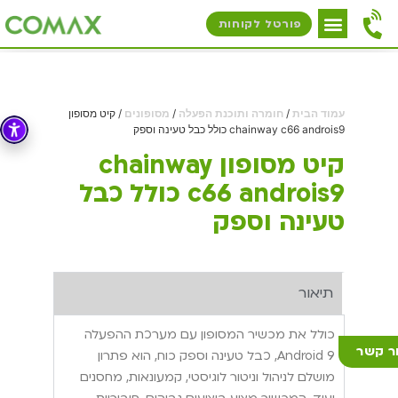
פורטל לקוחות
עמוד הבית
/
חומרה ותוכנת הפעלה
/
מסופונים
/ קיט מסופון
chainway c66 androis9 כולל כבל טעינה וספק
קיט מסופון chainway
c66 androis9 כולל כבל
טעינה וספק
תיאור
כולל את מכשיר המסופון עם מערכת ההפעלה
ר קשר
Android 9, כבל טעינה וספק כוח, הוא פתרון
מושלם לניהול וניטור לוגיסטי, קמעונאות, מחסנים