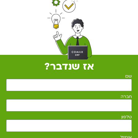
אז שנדבר?
שם
חברה
טלפון
אימייל