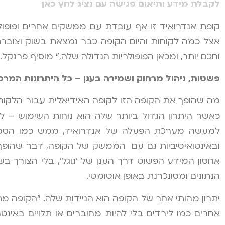
לקבלת מידע ותיאום פגישה עם נציג לחץ כאן
קופת אנדרואיד זו אף עובדת עם ממשקים אחרים ופופולריי
אצל כמה לקוחות והיום הקופה כבר נמצאת בשוק וצוברת
וחכם יותר, ומכאן הפופולריות הגדולה שלה," מוסיף פרנקל.
פשטות, ניהול מרחוק ושמירה בענן – כל היתרונות המרכ
מה שהופך את הקופה הזו לקופה האידיאלית עבור הלקוח
כאשר היתרון הגדול ביותר שלה הוא נוחות השימוש – ל
למעשה מערכת הפעלה של אנדרואיד, ממש כמו הסמארט
ובאינטואיטיביות גם עם הממשק של הקופה, דבר שהופך 
אחסון המידע הפשוט דרך הענן של 'גוגל', בלי הצורך 
הנתונים ומסונכרנת באופן אוטומטי.
אחרים כמו לירדים בלי להיות מחוברים או תלויים באינט