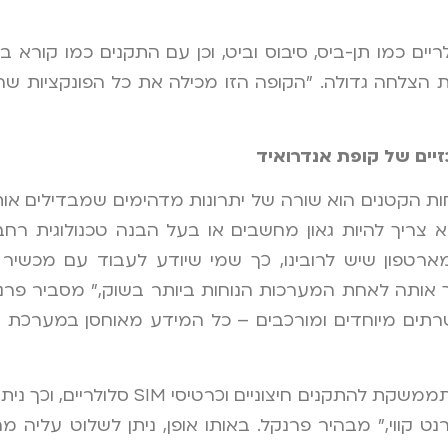
ם כמו תן-ביס, סיבוס וביט, וכן עם התקנים כמו קורא בר
 הצלחה גדולה. "הקופה הזו מכילה את כל הפונקציות שה
זיים של קופת אנדרואיד
ות הקטנים הוא שורה של יתרונות מדהימים שמבדילים או
א צריך להיות גאון מחשבים או בעל הבנה טכנולוגית ר
פון שיש לרובינו, כך שמי שיודע לעבוד עם מכשיר א
אותה לאחת המערכות הנוחות ביותר בשוק," מסביר פרנקל
בשרתים מיוחדים ומורכבים – כל המידע מאוחסן במערכת
יתרון מהותי אחר של הקופה הוא הניידות שלה. "הקופ
רנט קווי," מבהיר פרנקל. באותו אופן, ניתן לשלוט עלי