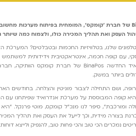
B
של חברת 'קומקס', המומחית בפיתוח מערכות מחשוב 
הול העסק ואת תהליך המכירה כולו, ולצמוח כמה שיותר ג
פונים שלנו, בטלוויזיות החכמות ובטבלטים? המערכת ה
עסקי, עם קופה חכמה, אינטראקטיבית וידידותית למשתמש
אתם עושים עסקים. זה הזמן להכיר את קופת האנדרואיד החדשה BinaPos
לים ביותר במשק.
פה, ושם התחילה לצבור מוניטין והצלחה. בחודשים האח
 היא קופה המבוססת על מערכת אנדרואיד שפיתחנו עם המו
ה ומורכבת", סיפר לנו מנכ"ל קומקס, מוטי פרנקל. "ה
רכת ניהול (BO) ייחודית שמסונכרנת בצורה מידית, וכך לייעל את העסק ואת תהל
ריטים נמכרים הכי טוב והכי פחות טוב, להנפיק ולייצא דו