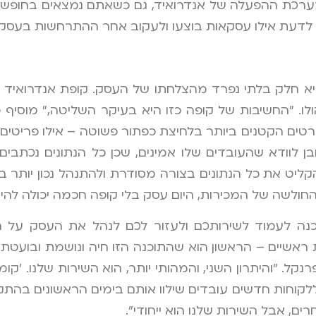
ערכת ההפעלה של אנדרואיד, גם כשאתם נמצאים בחופשה
טה, לדעת אילו עסקאות בוצעו ולעקוב אחר ההתרחשות בעסק
יא חלק בלתי נפרד מהצלחתו של העסק. קופת אנדרואיד ר
. "החשיבות של קופה כזו היא בעיקר השליטה," מוסיף פ
ים הקטנים ביותר בלחיצת כפתור פשוטה – אילו פריטים ה
בן לוודא שהעובדים שלו אמינים, שכן כל הנתונים נכתב
יט את כל הנתונים בצורה מסודרת ולהתנהל נכון יותר ב
החולשה של המכירות, היום עסק בלי קופה חכמה יכולה להי
טתם להשתדרג ולהתחדש, קופת BinaPos מוכנה לעמוד לשירותכם ולעזור לכם לנהל א
ת ראשיים – הראשון הוא שהתוכנה הזו חיה ונושמת ובועטת 
קל. "והיתרון השני, והמהותי יותר, הוא השירות שלנו. 'קו
לנו. אנחנו נותנים שירות 24/7 ומצמידים ללקוחות חדשים עובדים שילוו אותם בימי
ים, אבל השירות שלנו הוא ייחודי".