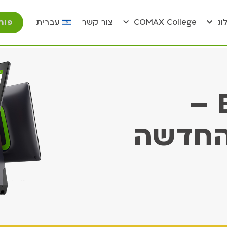
פור
וג
COMAX College
צור קשר
עברית
הכירו את BInaPos –
החדשה