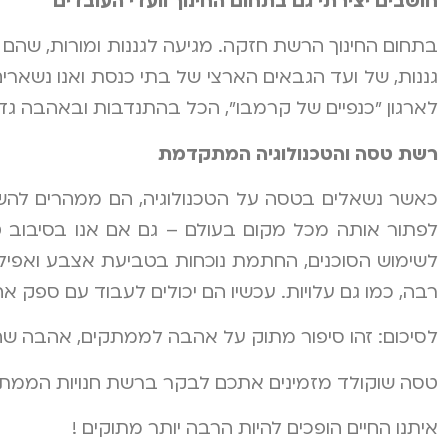
חושבים יצירתי גם בתחום החינוך וועדי העובדים
בתחום החינוך הרשת חזקה. מגיעה לגננות ומורות, שהם 
גננות, של ועד הגבאים הארצי של בתי כנסת ואנו נשארי
לארגון "כנפיים של קרמבו", הכל בהתנדבות ובאהבה גד
רשת טסה והטכנולוגיה המתקדמת
כאשר נשאלים בטסה על הטכנולוגיה, הם ממהרים להשיב
לפתור אותה מכל מקום בעולם – גם אם אנו בסיבוב ט
לשימוש הסוכנים, החתמת נוכחות בטביעת אצבע ואפיל
רבה, כמו גם עלויות. עכשיו הם יכולים לעבוד עם ספק א
לסיכום: זהו סיפור מתוק על אהבה לממתקים, אהבה שה
טסה שוקולד מזמינים אתכם לבקר ברשת חנויות הממתקי
איתנו החיים הופכים להיות הרבה יותר מתוקים !