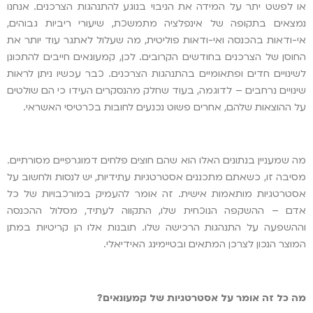
או לפשט יתר על המידה את הניבוי בנוגע להתנהגות הצרכנים. אנחנו
נמצאים בתקופה של אינפלציה מתמשכת, שיעורי ריביות גבוהים,
אי-ודאות בהכנסה ואי-ודאות פוליטית, מה שעלול לאתגר עוד יותר את
החוסן של הצרכנים בחודשים הקרובים. לכן, קמעונאים חייבים להתכונן
לשינויים חדים ופתאומיים בהתנהגות הצרכנים. כבר עכשיו ניתן לראות
שינויים נרחבים – לדוגמה, בעוד שחלק מהנסקרים העידו כי הם שולטים
על ההוצאות שלהם, אחרים פשוט נכנעים לחובות בכרטיסי האשראי.
מה שמעניין בנתונים האלו הוא שהם חוצים פלחים דמוגרפיים מסורתיים.
מסיבה זו, כשאתם מתכננים אסטרטגיות עתידיות, יש לנסות ולחשוב על
אסטרטגיות מותאמות אישית. זה אומר להעמיק במורכבויות של כל
אדם – ההשקפה הנוכחית שלו, התקווה לעתיד, מסלול ההכנסה
וההשפעה על התנהגות הרכישה שלו. תובנות אלו הן קריטיות במתן
המוצר הנכון לצרכן המתאים ובטיימינג האידיאלי.
מה כל זה אומר על אסטרטגיות של קמעונאים?