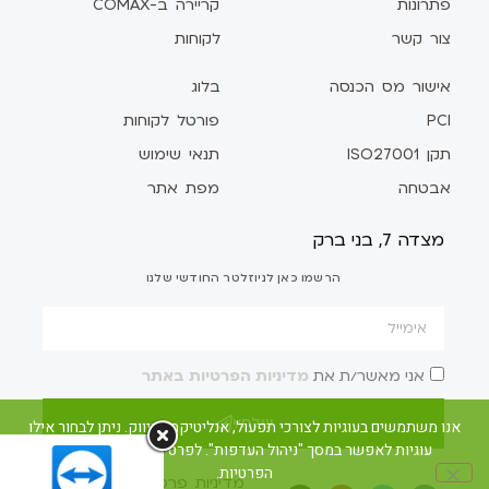
פתרונות
קריירה ב-COMAX
צור קשר
לקוחות
אישור מס הכנסה
בלוג
PCI
פורטל לקוחות
תקן ISO27001
תנאי שימוש
אבטחה
מפת אתר
מצדה 7, בני ברק
הרשמו כאן לניוזלטר החודשי שלנו
אני מאשר/ת את
מדיניות הפרטיות באתר
שלח/י
אנו משתמשים בעוגיות לצורכי תפעול, אנליטיקה ושיווק. ניתן לבחור אילו
עוגיות לאפשר במסך "ניהול העדפות". לפרטים ראו את מדיניות
הפרטיות.
מדיניות פרטיות
הצהרת נגישות