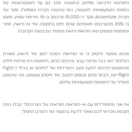
התנהגות הרכישה שלהם, וכתוצאה מכך גם על האסטרטגיות של
החנויות הקמעונאיות. למעשה, כפי שהציגה חברת Forbes, סקר של
חברת Accenture סקר כ-10,000 צרכנים ב-16 מדינות שונות, ומצא
כי 85% מהצרכנים מאמינים שהם חיים בתקופה של אי ודאות, ויותר
ממחצית מצפים שאי הודאות הזאת תמשיך גם בשנה הקרובה!
מכאן אפשר להסיק כי אי הוודאות הפכה לסוג של ודאות, ואווירת
הבלבול היא כבר נורמה עבור צרכנים רבים. התחושה הזו גורמת לחלק
מהאנשים להיכנס למעין מצב הישרדותי של "הילחם או ברח" (Fight-
or-flight), ורבים מהם נכנסים למצב של חיסכון וצמצום, מה שכמובן
משליך על ההוצאות הקמעונאיות שלהם.
אז איך מתמודדים עם אי-הוודאות הוודאית של הצרכנים? קבלו כמה
תובנות שכדאי לכם מאוד לדעת בהקשר של ה"צרכן החסין":