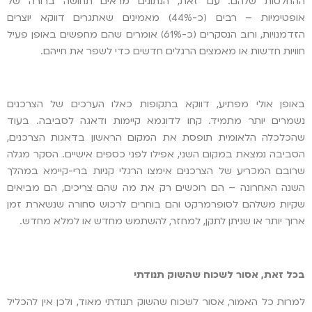
ההחלטות שלהם. עם זאת, הנתונים מראים תחושה ברורה של
אופטימיות – רבים (כ-44%) מאמינים שאתגרים דווקא יוצרים
הזדמנויות, ורוב הנסקרים (כ-61%) אומרים שהם מחפשים באופן פעיל
חוויות חדשות או מאמצים הרגלים חדשים כדי לשפר את חייהם.
באופן אולי מפתיע, דווקא בתקופות כאלו הערכים של הצרכנים
נשמרים יותר מתמיד. קחו לדוגמא קיימות ודאגה לסביבה. בעוד
שהכלכלה הלאומית תופסת את המקום הראשון בדאגות הצרכנים,
הסביבה נמצאת במקום השני, אפילו לפני כספים אישיים. הסקר מגלה
שרובם המכריע של הצרכנים אימצו הרגלי קניות ברי-קיימא במהלך
השנה האחרונה – הם רוכשים רק את מה שהם צריכים, הם מביאים
שקיות משלהם לסופרמרקט והם בוחרים לרכוש סחורה שנשארת זמן
ארוך יותר או שניתן לתקן, למחזר, להשתמש מחדש או למלא מחדש.
בכל זאת, אסור לשכוח שהשוק תנודתי
למרות כל האמור, אסור לשכוח שהשוק תנודתי מאוד, ולכן אין להכליל