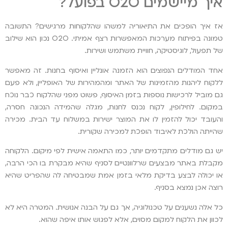
איך מיישמים O2O בפועל?
אז איך הופכים את התיאוריה למשהו שהלקוחות מרגישים? התשובה
טמונה בפיתוח מערכות המאפשרות רצף אמיתי. O2O נכון הוא שילוב
של תפעול, לוגיסטיקה, חוויית משתמש ושירות.
אחד המודלים הנפוצים הוא הזמנה אונליין ואיסוף בחנות. זה מאפשר
ללקוח ליהנות מהזמינות של האתר ומהמהירות של האופליין, ולא פעם
גם מוביל לרכישות נוספות בזמן האיסוף, פשוט מפני שהלקוח כבר נוכח
במקום. לחילופין, לקוח נכנס לחנות, מגלה שהמידה הנכונה חסרה,
והעובד יכול להזמין לו את המוצר ישירות במשלוח עד הבית. מכירה
שהייתה הולכת לאיבוד הופכת למכירה שקורית.
יש גם מודלים מתקדמים יותר, כמו התאמה אישית לפי מיקום. הלקוחה
מקבלת באתר מבצעים שרלוונטיים לסניף שהיא מבקרת בו הכי הרבה,
או יכולה לבצע בדיקת מלאי בזמן אמת שמבטיחה לה שהפריט שהיא
רוצה אכן נמצא בסניף.
כל אלה נשענים על טכנולוגיה, אך גם על הבנה אנושית. המטרה היא לא
לכוון את הלקוח למקום מסוים, אלא לפגוש אותו איפה שהוא.