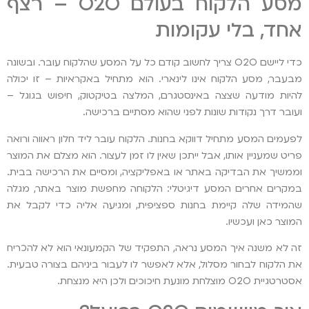
מסע הלקוח בעולם O2O – רצף
אחד, בלי עקומות
כדי ליישם O2O צריך לחשוב קודם כל על המסע שהלקוח עובר. ובשונה
מבעבר, מסע הלקוח אינו לינארי. הוא מתחיל באקראיות – זו יכולה
להיות מודעה שצצה באינסטגרם, המלצה בטיקטוק, חיפוש בגוגל –
ועובר דרך נקודות שונות לפני שהוא מסתיים ברכישה.
לפעמים המסע מתחיל דווקא בחנות. הלקוח עובר ליד חלון ראווה ורואה
פריט שמעניין אותו, אבל ייתכן שאין לו זמן לעצור. הוא מצלם את המוצר
וממשיך את הבדיקה באתר או באפליקציה, ומסיים את הרכישה בבית.
במקרים אחרים המסע דיגיטלי: הלקוחה מחפשת מוצר באתר, מגלה
שהמידה שלה קיימת בחנות ספציפית, ומגיעה אליה כדי לקבל את
המוצר כאן ועכשיו.
זה לא משנה איך המסע נראה, התפקיד של הקמעונאי הוא לא להכריח
את הלקוח לבחור מסלול, אלא לאפשר לו לעבור ביניהם בצורה טבעית.
אסטרטגיית O2O מוצלחת מונעת חיכוכים ולכן היא מנצחת.