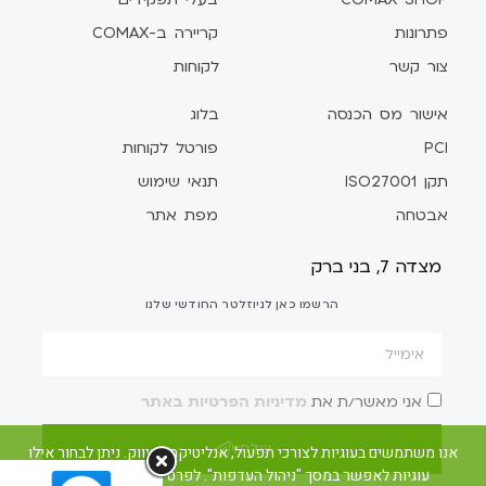
פתרונות
קריירה ב-COMAX
צור קשר
לקוחות
אישור מס הכנסה
בלוג
PCI
פורטל לקוחות
תקן ISO27001
תנאי שימוש
אבטחה
מפת אתר
מצדה 7, בני ברק
הרשמו כאן לניוזלטר החודשי שלנו
אני מאשר/ת את
מדיניות הפרטיות באתר
שלח/י
אנו משתמשים בעוגיות לצורכי תפעול, אנליטיקה ושיווק. ניתן לבחור אילו
עוגיות לאפשר במסך "ניהול העדפות". לפרטים ראו את מדיניות