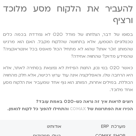
להעביר את הלקוח מסע מלוכד
ורציף
בסופו של דבר, הצלחתו של מודל O2O לא נמדדת בכמה כלים
טכנולוגיים הוטמעו, אלא בתחושה שהלקוח מקבל. האם הוא מרגיש
שהמותג זוכר אותו? שהוא לא מתחיל הכול מאפס בכל אינטראקציה?
שהמידע מדויק? שהחוויה אחידה?
כאשר O2O בנוי נכון, החנות הפיזית לא נמצאת בסתירה לאתר, אלא
היא הרחבה שלו. והאפליקציה אינה עוד ערוץ רכישה, אלא חלק מהחוויה
הכוללת. במילים אחרות, המותג הוא גוף אחד שמעביר את הלקוח מסע
אחד מלוכד.
רוצים לראות איך זה נראה כש-O2O באמת עובד?
הכירו את הפתרונות של
COMAX
והתחילו להפוך כל לקוח לנאמן.
מערכת ERP
אודותינו
COMAX SHOP
בעלי תפקידים