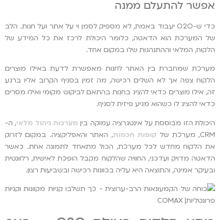
אפשר להתעלם ממנה
כדי ש-O2O יעבוד באמת, לא מספיק לסמן וי על אתר ועל חנות. הלב
של המערכת הוא הדאטה, כלומר היכולת לרכז את כל המידע של
הלקוח, המלאי וההתנהגות שלו במקום אחד.
מערכת שמחברת בין האתר לחנות מאפשרת לדעת באילו מוצרים
הלקוח צפה אך לא השלים רכישה, מה זמין בסניף הקרוב אליו ברגע
זה, אילו מוצרים כדאי להציג בחנות בהתאם לביקוש מקומי ואילו מסרים
כדאי להציג לו כשהוא מגיע פיזית לסניף.
היכולת הזו מבוססת על אינטגרציה עמוקה בין
מערכות ניהול מלאי
, ה-
CRM, מערכת של
קופות חכמות
, האתר והאפליקציה. במקום לזרוק
את הלקוח מחדש לכל מערכת, הכול מתאחד לתמונה אחת. כאשר
הדאטה מדויק ועדכני, החוויה שהלקוח מקבל הופכת לאישית, רלוונטית
ובעיקר אמינה, והתוצאה היא עליה בכוונות רכישה ובשביעות רצון.