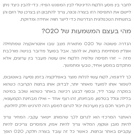
לחבר בין מסע הלקוח הדיגיטלי לבין המפגש הפיזי. כדי להבין כיצד ניתן
ליישם את התפיסה הזו בצורה נכונה, צריך להתבונן הן בצרכן של היום והן
בתשתית הטכנולוגית הנדרשת כדי לייצר חוויה אחידה ומדויקת.
מהי בעצם המשמעות של O2O?
הגדרה פשוטה של O2O מתארת מצב שבו אינטראקציה שמתחילה
אונליין מסתיימת בחנות, או להפך. אבל בפועל מדובר בגישה מורכבת
מזה – זוהי תפיסה שלפיה הלקוח אינו עושה מעבר בין ערוצים, אלא
מתקדם במסע אחיד, טבעי ומתמשך.
כך לדוגמה, לקוח עשוי לגלות מוצר באפליקציה בזמן נסיעה באוטובוס,
לשמור אותו למועד מאוחר יותר, לבדוק אותו בחנות הקרובה כשהוא
במקרה עובר ליד, ובסוף לבצע רכישה באתר כשהוא שוכב במיטה
בלילה וגולל בטלפון. מבחינתו, זהו רצף אחד – ואילו מבחינת הקמעונאי,
רק חיבור חכם בין מערכות יכול לגרום למסע הזה להרגיש חלק לחלוטין.
האתגר המרכזי הוא לגרום לכך שהמותג יישאר עקבי. המחיר צריך
להיות מובן ושקוף, המלאי צריך להיות אמין, והמסרים צריכים להיות
עקביים באתר ובחנות. כאשר כל זה עובד בצורה חלקה, O2O הופך