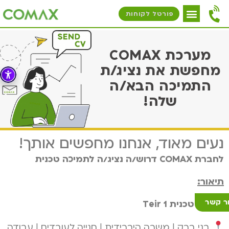
פורטל לקוחות
מערכת COMAX
מחפשת את נציג/ת
התמיכה הבא/ה
שלה!
נעים מאוד, אנחנו מחפשים אותך!
לחברת COMAX
דרוש/ה נציג/ה לתמיכה טכנית
תיאור:
ר קשר
תמיכה טכנית
eir 1
T
בני ברק | משרה היברידית | חנייה לעובדים | עבודה