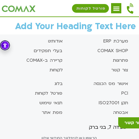
פורטל לקוחות
Add Your Heading Text Here
מערכת ERP
אודותינו
COMAX SHOP
בעלי תפקידים
פתרונות
קריירה ב-COMAX
צור קשר
לקוחות
אישור מס הכנסה
בלוג
PCI
פורטל לקוחות
תקן ISO27001
תנאי שימוש
אבטחה
מפת אתר
ר קשר
מצדה 7, בני ברק
הרשמו כאן לניוזלטר החודשי שלנו