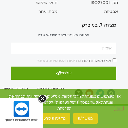
תקן ISO27001
תנאי שימוש
אבטחה
מפת אתר
מצדה 7, בני ברק
הרשמו כאן לניוזלטר החודשי שלנו
אני מאשר/ת את
מדיניות הפרטיות באתר
שלח/י
מדיניות פרטיות
הצהרת נגישות
לאתר קומקס ברומנית
אנו משתמשים בעוגיות לצורכי תפעול, אנליטיקה ושיווק. ניתן לבחור אילו
עוגיות לאפשר במסך "ניהול העדפות". לפרטים ראו את מדיניות
הפרטיות.
מאשר/ת
מדיניות פרטיות