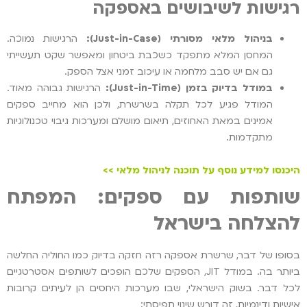
רגישות לשיבושים באספקה
בניהול מלאי מסורתי (
Just-in-Case
):
הרגישות נמוכה.
המחסן המלא מתפקד כשכבת ביטחון ומאפשר שקט תעשייתי
גם אם יש סבב מלחמה או עיכוב זמני אצל הספק.
במודל בדיוק בזמן (
Just-in-Time
):
הרגישות גבוהה מאוד.
המודל פגיע לכל תקלה בשרשרת, ולכן הוא מחייב ספקים
אמינים במאת האחוזים, תיאום מושלם ומערכות גיבוי טכנולוגיות
מתקדמות.
היכנסו למידע נוסף על תוכנה לניהול מלאי >>
שותפות עם ספקים: המפתח
להצלחה בישראל
בסופו של דבר, שרשרת אספקה רזה חזקה בדיוק כמו החוליה החלשה
ביותר בה. במודל JIT, הספקים שלכם הופכים לשותפים אסטרטגיים
לכל דבר. בשוק הישראלי, שבו מערכות היחסים הן לעיתים קרובות
אישיות ודינמיות, זה דורש שינוי תפיסתי: