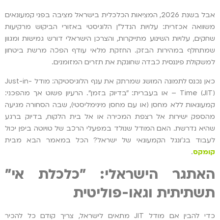
אבל בשנת 2026, המציאות הכלכלית בישראל מציבה בפני קמעונאים
משוואה אכזרית: עלויות הנדל"ן הלוגיסטי באזורי הביקוש מרקיעות
שחקים, עלויות השינוע מתייקרות, והצרכן הישראלי דורש גמישות ומגוון
שמתחלף במהירות הבזק. החזקת מלאי עודף הפכה מרשת ביטחון
למשקולת פיננסית כבדה שחונקת את תזרים המזומנים.
כאן נכנס לתמונה המושג שמרתק את ענף הלוגיסטיקה: מודל Just-in-
Time (JIT) – או בעברית: "בדיוק בזמן". הרעיון פשוט אך מהפכני:
קמעונאות ללא מחסן (או עם מחסן מינימליסטי), שבה הסחורה מגיעה
מהספק ישירות אל רצפת המכירה או אל בית הלקוח, בדיוק ברגע
שהיא נדרשת. האם המודל שנולד במפעלי הרכב של טויוטה ביפן יכול
לעבוד בג'ונגל הקמעונאי של ישראל? הכל במאמר הבא מבית
קומקס
.
האתגר הישראלי: "כלכלת אי"
תשתיתית וגאו-פוליטית
כדי להבין אם מודל JIT מתאים לישראל, צריך קודם כל להכיר