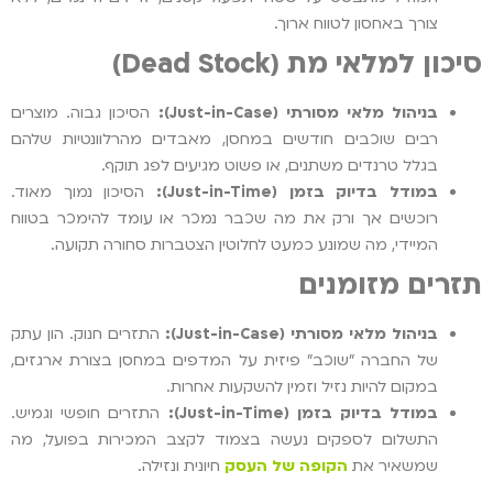
צורך באחסון לטווח ארוך.
סיכון למלאי מת (
Dead Stock
)
בניהול מלאי מסורתי (
Just-in-Case
):
הסיכון גבוה. מוצרים
רבים שוכבים חודשים במחסן, מאבדים מהרלוונטיות שלהם
בגלל טרנדים משתנים, או פשוט מגיעים לפג תוקף.
במודל בדיוק בזמן (
Just-in-Time
):
הסיכון נמוך מאוד.
רוכשים אך ורק את מה שכבר נמכר או עומד להימכר בטווח
המיידי, מה שמונע כמעט לחלוטין הצטברות סחורה תקועה.
תזרים מזומנים
בניהול מלאי מסורתי (
Just-in-Case
):
התזרים חנוק. הון עתק
של החברה "שוכב" פיזית על המדפים במחסן בצורת ארגזים,
במקום להיות נזיל וזמין להשקעות אחרות.
במודל בדיוק בזמן (
Just-in-Time
):
התזרים חופשי וגמיש.
התשלום לספקים נעשה בצמוד לקצב המכירות בפועל, מה
שמשאיר את
הקופה של העסק
חיונית ונזילה.