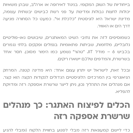
בייחודיות של השוק המקומי. בניגוד לאירופה או ארה"ב, שבהן משאיות
יכולות לחצות גבולות ומדינות על פני רשת כבישים יבשתית עצומה,
מדינת ישראל היא לוגיסטית "כלכלת אי". כמעט כל הסחורה מגיעה
דרך הים או האוויר.
כשמוסיפים לזה את נתיבי השיט המאותגרים, שיבושים גאו-פוליטיים
גלובליים, מלחמות, שביתות פתאומיות בנמלים ופקקים בלתי נגמרים
בכביש 6 – מודל JIT "טהור" נשמע כמו הימור מסוכן. חסר אחד
בשרשרת, והמדפים שלכם יישארו ריקים.
ובכל זאת, לישראל יש יתרון עצום אחד: היא מדינה קטנה. המרחק
הגיאוגרפי בין המרכזים הלוגיסטיים הגדולים לנקודות הקצה הוא קצר.
אם מנהלים את התהליך נכון, ניתן לייצר שרשרת אספקה רזה ומדויקת
להפליא.
הכלים לפיצוח האתגר: כך מנהלים
שרשרת אספקה רזה
כדי ליישם קמעונאות רזה מבלי לפגוע בחוויית הלקוח (ומבלי להגיע