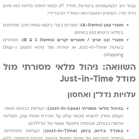
עבור רוב הקמעונאים בישראל, מודל JIT קיצוני (אפס מלאי) הוא סיכון
גדול מדי. הפתרון המנצח הוא המודל ההיברידי:
מוצרי עוגן (
A-Items
):
מוצרים בעלי ביקוש קשיח ויציב מוחזקים
במלאי ביטחון קטן במחסן.
מוצרי זנב ארוך / מוצרים יקרים (
C Items
&
B
):
מנוהלים
בשיטת Just-in-Time או ישירות מול מלאי הספק (Drop-
shipping).
השוואה: ניהול מלאי מסורתי מול
מודל
Just-in-Time
עלויות נדל"ן ואחסון
בניהול מלאי מסורתי (
Just-in-Case
):
העלויות גבוהות מאוד.
העסק נאלץ להוציא סכומי עתק על שכירת שטחי ענק, תשלומי
ארנונה גבוהים, אבטחה ותפעול שוטף של מרלו"גים.
במודל בדיוק בזמן (
Just-in-Time
):
העלויות מינימליות.
המודל מתבסס על שטחי תפעול קטנים, זריזים ודינמיים, ללא