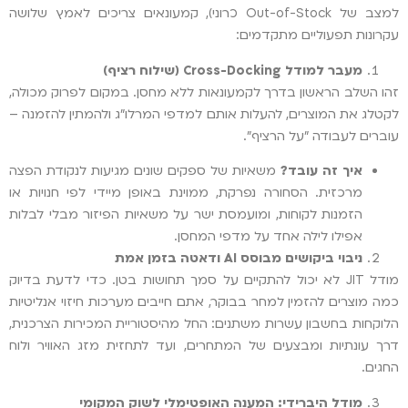
למצב של Out-of-Stock כרוני), קמעונאים צריכים לאמץ שלושה
עקרונות תפעוליים מתקדמים:
מעבר למודל
Cross-Docking
(שילוח רציף)
זהו השלב הראשון בדרך לקמעונאות ללא מחסן. במקום לפרוק מכולה,
לקטלג את המוצרים, להעלות אותם למדפי המרלו"ג ולהמתין להזמנה –
עוברים לעבודה "על הרציף".
איך זה עובד?
משאיות של ספקים שונים מגיעות לנקודת הפצה
מרכזית. הסחורה נפרקת, ממוינת באופן מיידי לפי חנויות או
הזמנות לקוחות, ומועמסת ישר על משאיות הפיזור מבלי לבלות
אפילו לילה אחד על מדפי המחסן.
ניבוי ביקושים מבוסס
AI
ודאטה בזמן אמת
מודל JIT לא יכול להתקיים על סמך תחושות בטן. כדי לדעת בדיוק
כמה מוצרים להזמין למחר בבוקר, אתם חייבים מערכות חיזוי אנליטיות
הלוקחות בחשבון עשרות משתנים: החל מהיסטוריית המכירות הצרכנית,
דרך עונתיות ומבצעים של המתחרים, ועד לתחזית מזג האוויר ולוח
החגים.
מודל היברידי: המענה האופטימלי לשוק המקומי